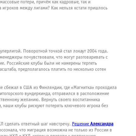
ассовые потери, причём как кадровые, так и
да игроков между лигами? Как нельзя кстати пришлось
перлигой. Поворотной точкой стал локаут 2004 года.
 менеджеры почувствовали, что могут разговаривать с
ие. Российские клубы были не намерены терпеть
масштаба, предполагалось платить по несколько сотен
 не сбежал в США из Финляндии, где «Магнитка» проходила
итогорского вундеркинда, отправился в расположение
ственному желанию. Вернуть своего воспитанника
ги, наши клубы рискуют потерять ключевого игрока без
ХЛ сделать ответный шаг навстречу.
Решение
Александра
 осознала, что миграция возможна не только из России в