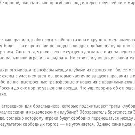
й Европой, окончательно прогибаясь под интересы лучшей лиги мир
, как правило, любителям зелёного газона и круглого мяча вменяю
футболе — все претензии возводят в квадрат, добавляя пункт про
ывом. Считается, что хоккею не суждено догнать его из-за недоста
тные мальчишки играли в «квадрат». Но стоит ли уповать исключите
полярного мира, а трансферы между клубами из разных лиг более-
 схемы с участием агентов, которые частично владеют правами на
собственно, выстроенные трансферные отношения с правилами «купл
оссии до сих пор не узаконена аренда. Что уж говорить об отноше
тях.
 аттракцион для болельщиков, которые подсчитывают траты клубов
аэловскими и кахаэловскими клубами? Обозреватель Sportsnet.ca
да, согласно которому игроки будут свободно перемещаться между 
 результатом свободных торгов — не уточняется. Однако сама идея,