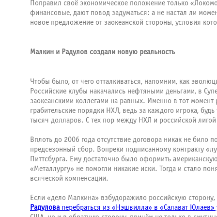
Поправил своё экономическое положение только «Локомоти
финансовые, дают повод задуматься: а не настал ли моме
новое предложение от заокеанской стороны, условия кото
Малкин и Радулов создали новую реальность
Чтобы было, от чего отталкиваться, напомним, как эволю
Российские клубы накачались нефтяными деньгами, в Су
заокеанскими коллегами на равных. Именно в тот момент
грабительские порядки НХЛ, ведь за каждого игрока, будь
тысяч долларов. С тех пор между НХЛ и российской лигой
Вплоть до 2006 года отсутствие договора никак не било 
предсезонный сбор. Вопреки подписанному контракту «лу
Питтсбурга. Ему достаточно было оформить американскую
«Металлургу» не помогли никакие иски. Тогда и стало пон
всяческой компенсации.
Если «дело Малкина» взбудоражило российскую сторону, т
Радулова
перебраться из «Нэшвилла» в «Салават Юлаев» 