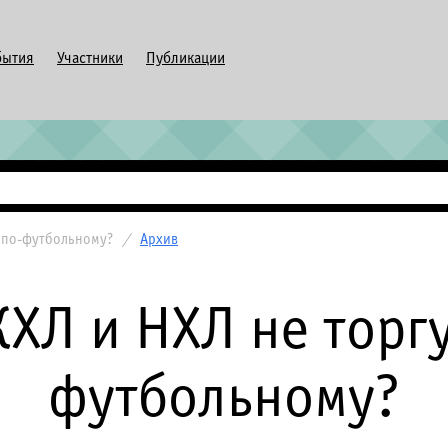
бытия
Участники
Публикации
 по-футбольному?
/
Архив
ХЛ и НХЛ не торг
футбольному?