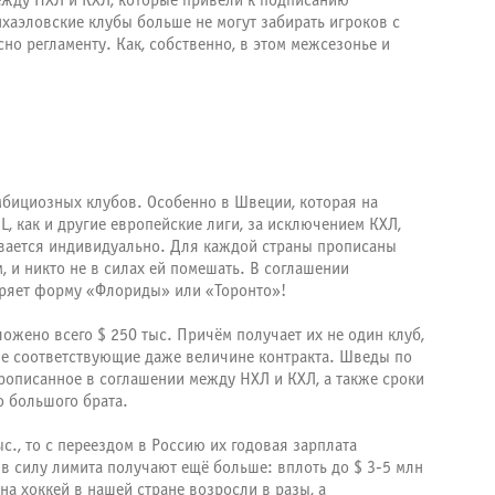
ежду НХЛ и КХЛ, которые привели к подписанию
хаэловские клубы больше не могут забирать игроков с
но регламенту. Как, собственно, в этом межсезонье и
амбициозных клубов. Особенно в Швеции, которая на
 как и другие европейские лиги, за исключением КХЛ,
вается индивидуально. Для каждой страны прописаны
 и никто не в силах ей помешать. В соглашении
еряет форму «Флориды» или «Торонто»!
ложено всего $ 250 тыс. Причём получает их не один клуб,
не соответствующие даже величине контракта. Шведы по
рописанное в соглашении между НХЛ и КХЛ, а также сроки
о большого брата.
., то с переездом в Россию их годовая зарплата
и в силу лимита получают ещё больше: вплоть до $ 3-5 млн
 на хоккей в нашей стране возросли в разы, а