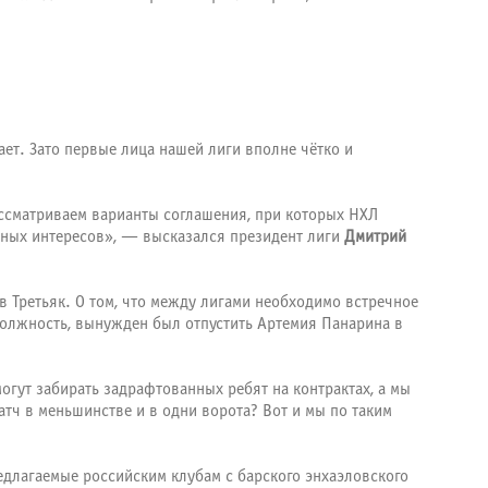
ает. Зато первые лица нашей лиги вполне чётко и
ассматриваем варианты соглашения, при которых НХЛ
мных интересов», — высказался президент лиги
Дмитрий
в Третьяк. О том, что между лигами необходимо встречное
 должность, вынужден был отпустить Артемия Панарина в
огут забирать задрафтованных ребят на контрактах, а мы
атч в меньшинстве и в одни ворота? Вот и мы по таким
редлагаемые российским клубам с барского энхаэловского