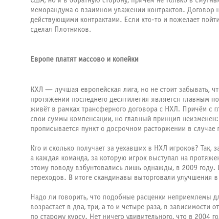
США, но и в обратную сторону, причём не только в смут
меморандума о взаимном уважении контрактов. Договор н
действующими контрактами. Если кто-то и пожелает пойти 
сделал Плотников.
Европе платят массово и копейки
КХЛ — лучшая европейская лига, но не стоит забывать, чт
протяжении последнего десятилетия является главным по
живёт в рамках трансферного договора с НХЛ. Причём с
свои суммы компенсации, но главный принцип неизменен: 
прописывается пункт о досрочном расторжении в случае
Кто и сколько получает за уехавших в НХЛ игроков? Так, 
а каждая команда, за которую игрок выступал на протяж
этому поводу взбунтовались лишь однажды, в 2009 году.
переходов. В итоге скандинавы выторговали улучшения в 
Надо ли говорить, что подобные расценки неприемлемы дл
возрастает в два, три, а то и четыре раза, в зависимости
по старому курсу. Нет ничего удивительного, что в 2004 г