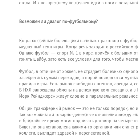
стола. Мы по-прежнему не желаем идти в ногу с остально
Возможен ли диалог по-футбольному?
Когда хоккейные болельщики начинают разговор о футболе
медленный темп игры. Когда речь заходит о российском 
Однако футбол — спорт № 1 в мире, причём с большим отр
гонять шайбу, зато есть все условия для того, чтобы мес
Футбол, в отличие от хоккея, не страдает болезнью одно
засекретить суммы переходов, а порой появляются мутные
правила игры. Есть рынок свободных агентов, аренда и, 
В НХЛ запрещены обмены на денежную компенсацию, а в Р
Йорк Рейнджерс» живут словно в параллельных реальнос
Общий трансферный рынок — это не только порядок, но и
Так возможны ли товарно-денежные отношения между энх
в ближайшее время могут подписать договор на четыре го
Будет ли она установлена какими-то органами или станет
коллеги, выглядит здравой и перспективной.