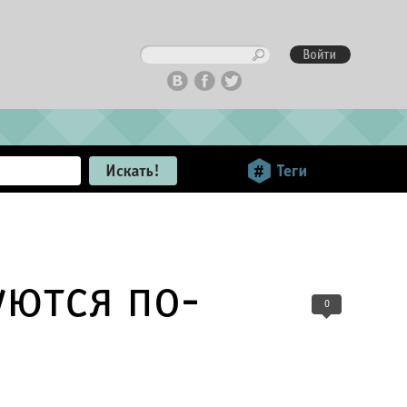
уются по-
0