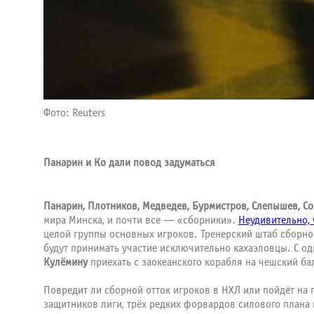
Фото: Reuters
Панарин и Ко дали повод задуматься
Панарин, Плотников, Медведев, Бурмистров, Слепышев, Со
мира Минска, и почти все — «сборники».
Неудивительно,
целой группы основных игроков. Тренерский штаб сборной
будут принимать участие исключительно кахаэловцы. С о
Кулёмину
приехать с заокеанского корабля на чешский ба
Повредит ли сборной отток игроков в НХЛ или пойдёт на 
защитников лиги, трёх редких форвардов силового плана 