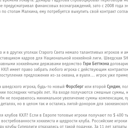
ные времена локаута. Демарш Радулова спровоцировал переговоры м
е предусматривал финансовых вознаграждений, зато с 2008 года эн
по стопам Малкина, ему потребуется выкупить свой контракт соглас
о и в других уголках Старого Света немало талантливых игроков и 
ставщиком кадров для Национальной хоккейной лиги. Шведская SHL,
 главными хоккейными державами ведомство
Гэри Беттмэна
договари
НХЛ имеет право забрать любого игрока с действующим контрактом,
 поступления предложения из-за океана, и вуаля… игрок уже прим
за шведского игрока, будь-то новый
Форсберг
или второй
Сундин
, по
ении последних четырёх лет. На входе получаются смешные суммы, 
 Им не понравилось минимальное увеличение суммы компенсации, п
деталях, но в целом так и остались лигой-донором для заокеанског
я клубов КХЛ? Если в Европе топовые игроки получают по $ 400 тыс
 от востребованности хоккеиста и щедрости клуба. Российские игрок
оду клубы Суперлиги отказались от такой подачки. За 11 лет затраты