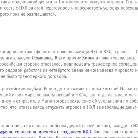
в», получивший деньги от Плотникова за выкуп контракта. Столь м
нт сесть с НХЛ за стол переговоров и пересмотреть условия перехо
рого пока не разглашаются.
ционировали трансферные отношения между НХЛ и КХЛ, а ранее — Су
перлигу хлынули
Лекавалье, Ягр
и прочие
Хитли
, а наши генеральные
 российская сторона отказалась подписывать трансферное соглашен
 то рядовой работяга из четвёртого звена или же звезда мирового 
 не было трансферного договора.
по российским клубам. Ровно до того момента, пока Евгений Малкин
чший игрок мира, не выступающий в НХЛ», как тогда называли магн
 визу и отправить в Магнитогорск заявление об увольнении по соб
ятно, что, отказываясь отпускать игроков в НХЛ за небольшие день
о история, связанная с побегом другой нашей звезды, вынудила Н
удачно совпало по времени с созданием КХЛ
. Заокеанская сторона