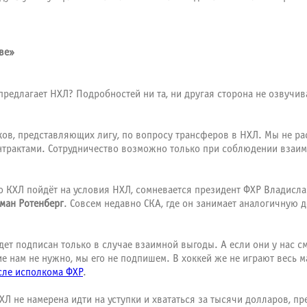
ве»
предлагает НХЛ? Подробностей ни та, ни другая сторона не озвучив
оков, представляющих лигу, по вопросу трансферов в НХЛ. Мы не р
нтрактами. Сотрудничество возможно только при соблюдении взаи
то КХЛ пойдёт на условия НХЛ, сомневается президент ФХР Владисла
ман Ротенберг
. Совсем недавно СКА, где он занимает аналогичную
т подписан только в случае взаимной выгоды. А если они у нас см
ие нам не нужно, мы его не подпишем. В хоккей же не играют весь м
сле исполкома ФХР
.
ХЛ не намерена идти на уступки и хвататься за тысячи долларов, п