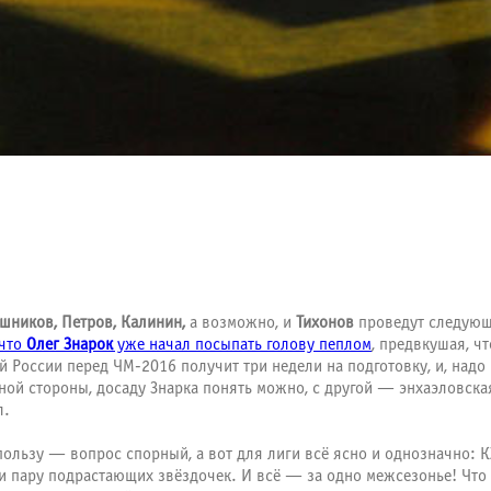
шников, Петров, Калинин,
а возможно, и
Тихонов
проведут следующи
 что
Олег Знарок
уже начал посыпать голову пеплом
, предвкушая, ч
 России перед ЧМ-2016 получит три недели на подготовку, и, надо
дной стороны, досаду Знарка понять можно, с другой — энхаэловск
л.
пользу — вопрос спорный, а вот для лиги всё ясно и однозначно: 
и пару подрастающих звёздочек. И всё — за одно межсезонье! Что 