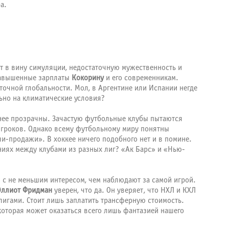
а.
т в вину симуляции, недостаточную мужественность и
 завышенные зарплаты
Кокорину
и его современникам.
точной глобальности. Мол, в Аргентине или Испании негде
льно на климатические условия?
менее прозрачны. Зачастую футбольные клубы пытаются
 игроков. Однако всему футбольному миру понятны
и-продажи». В хоккее ничего подобного нет и в помине.
ниях между клубами из разных лиг? «Ак Барс» и «Нью-
 с не меньшим интересом, чем наблюдают за самой игрой.
Эллиот Фридман
уверен, что да. Он уверяет, что НХЛ и КХЛ
лигами. Стоит лишь заплатить трансферную стоимость.
 которая может оказаться всего лишь фантазией нашего