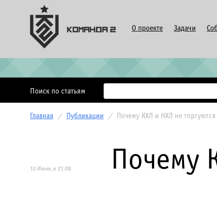
О проекте
Задачи
Со
Поиск по статьям
Главная
/
Публикации
/
Почему КХЛ и НХЛ не торгуются
Почему К
10 Июня, в 21:08