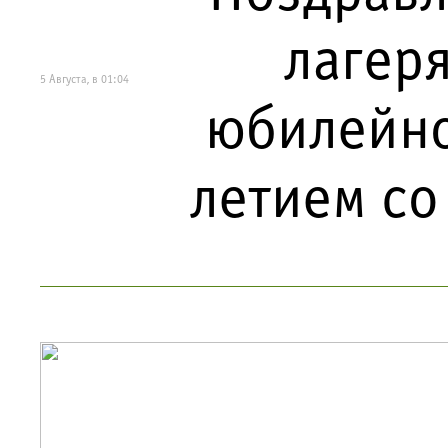
лагеря
5 Августа, в 01:04
юбилейно
летием со