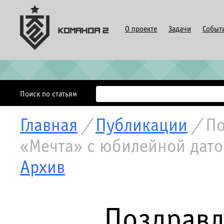
О проекте
Задачи
Событ
Поиск по статьям
Главная
/
Публикации
/
По
«Мечта» с юбилейной дато
Архив
Поздравл