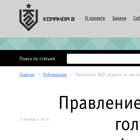
О проекте
Задачи
Со
Поиск по статьям
Главная
/
Публикации
/
Правление КХЛ решило не засч
Правление
го
13 Ноября, в 19:16