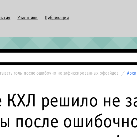
бытия
Участники
Публикации
итывать голы после ошибочно не зафиксированных офсайдов
/
Архи
 КХЛ решило не з
лы после ошибочно