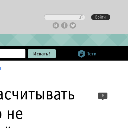
в
асчитывать
0
 не