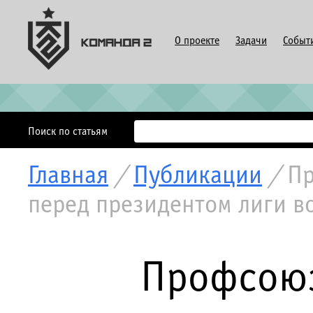
О проекте
Задачи
Событ
Поиск по статьям
Главная
/
Публикации
/
Пр
перед президентом лиги во
Профсоюз