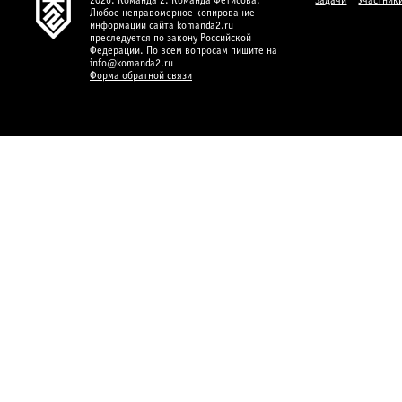
2026. Команда 2. Команда Фетисова.
Задачи
Участник
Любое неправомерное копирование
информации сайта komanda2.ru
преследуется по закону Российской
Федерации. По всем вопросам пишите на
info@komanda2.ru
Форма обратной связи