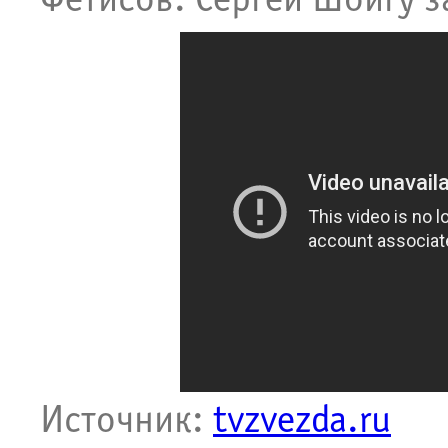
Фетисов. Сергей Шойгу з
Источник:
tvzvezda.ru