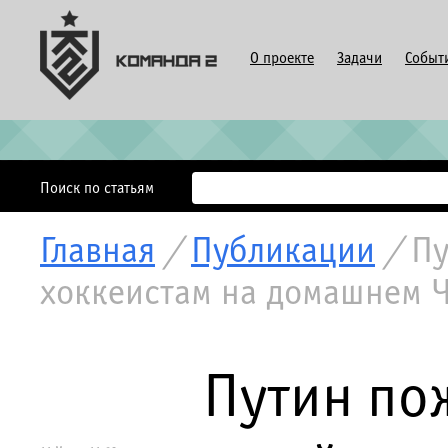
О проекте
Задачи
Событ
Поиск по статьям
Главная
/
Публикации
/
Пу
хоккеистам на домашнем 
Путин по