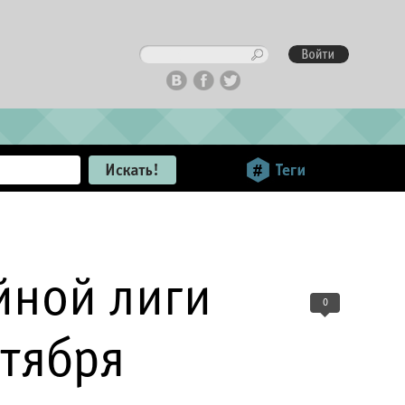
йной лиги
0
нтября