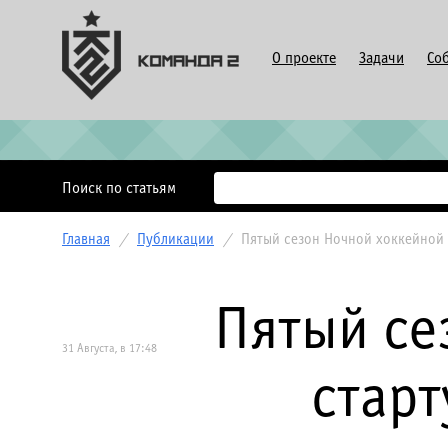
О проекте
Задачи
Со
Поиск по статьям
Главная
/
Публикации
/
Пятый сезон Ночной хоккейной 
Пятый се
31 Августа, в 17:48
старт