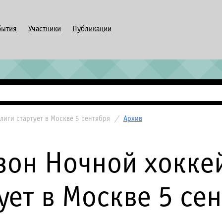
бытия
Участники
Публикации
лиги стартует в Москве 5 сентября
/
Архив
зон Ночной хокке
ует в Москве 5 се