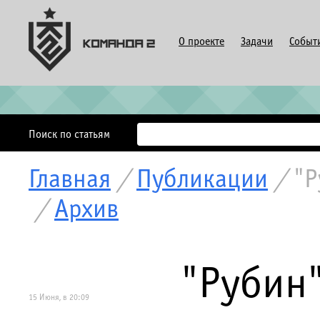
О проекте
Задачи
Событ
Поиск по статьям
Главная
/
Публикации
/
"Р
/
Архив
"Рубин
15 Июня, в 20:09