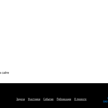
а сайте
Задачи
Участники
События
Публикации
О проекте