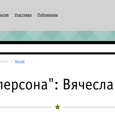
бытия
Участники
Публикации
тисов
/
Архив
персона": Вячесла