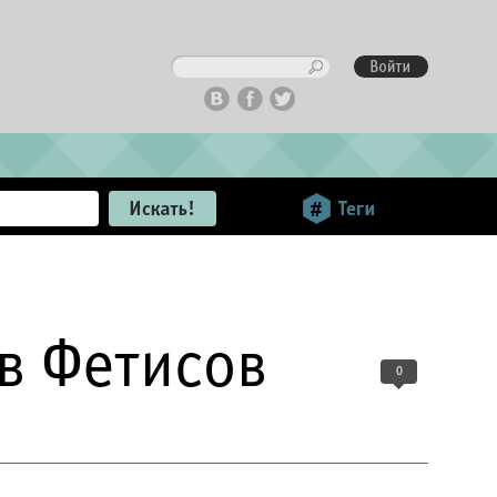
в Фетисов
0