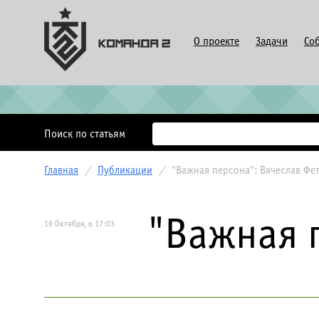
О проекте
Задачи
Со
Поиск по статьям
Главная
/
Публикации
/
"Важная персона": Вячеслав Фе
"Важная 
16 Октября, в 17:03