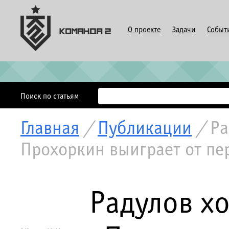
О проекте
Задачи
Событ
Поиск по статьям
Главная
/
Публикации
/
Ра
Прохоркин выиграет от пе
Радулов хо