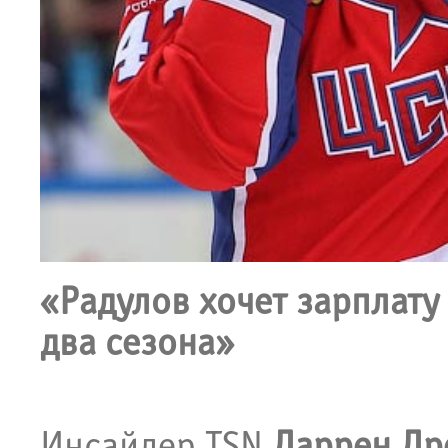
«Радулов хочет зарплату 
два сезона»
Инсайдер TSN
Даррен Др