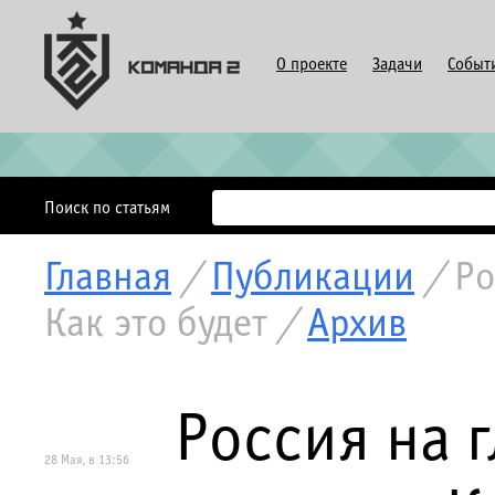
О проекте
Задачи
Событ
Поиск по статьям
Главная
/
Публикации
/
Ро
Как это будет
/
Архив
Россия на 
28 Мая, в 13:56