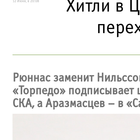
Хитли в 
12 Июня, в 20:08
пере
Рюннас заменит Нильссон
«Торпедо» подписывает 
СКА, а Аразмасцев – в «С