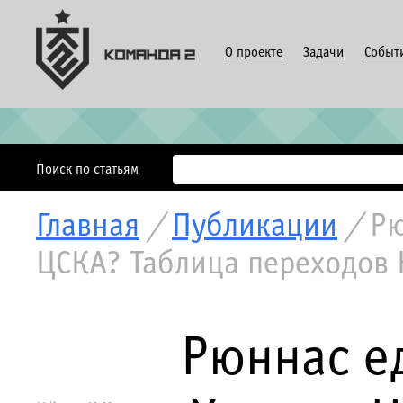
О проекте
Задачи
Событ
Поиск по статьям
Главная
/
Публикации
/
Рю
ЦСКА? Таблица переходов
Рюннас ед