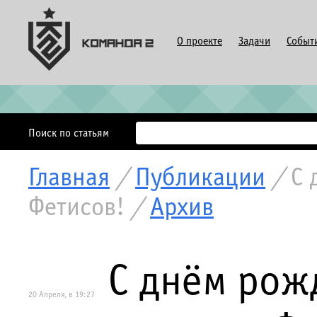
О проекте
Задачи
Событ
Поиск по статьям
Главная
/
Публикации
/
С 
Фетисов!
/
Архив
С днём рож
20 Апреля, в 19:27