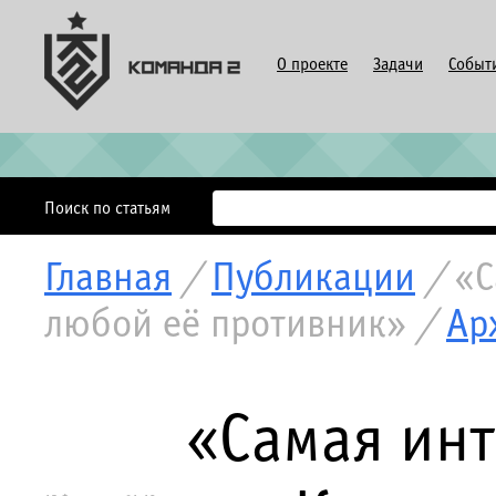
О проекте
Задачи
Событ
Поиск по статьям
Главная
/
Публикации
/
«С
любой её противник»
/
Ар
«Самая инт