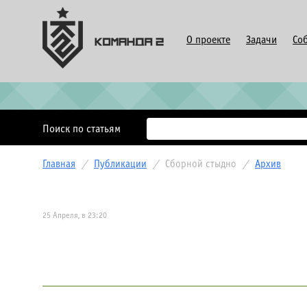
О проекте
Задачи
Со
Поиск по статьям
Главная
/
Публикации
/
Сборной стыдно
/
Архив
25 Апреля, в 23:20