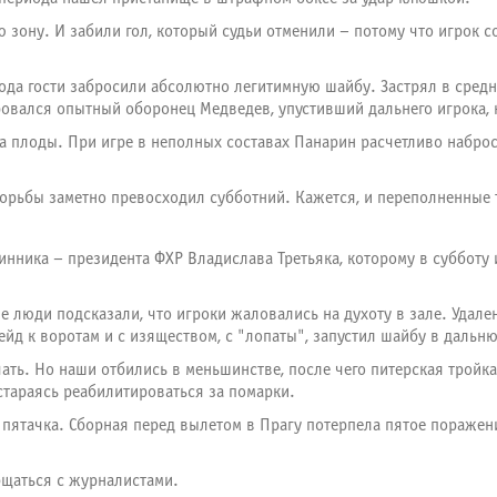
ю зону. И забили гол, который судьи отменили – потому что игрок 
ода гости забросили абсолютно легитимную шайбу. Застрял в средн
ровался опытный оборонец Медведев, упустивший дальнего игрока, 
а плоды. При игре в неполных составах Панарин расчетливо наброс
 борьбы заметно превосходил субботний. Кажется, и переполненные
нника – президента ФХР Владислава Третьяка, которому в субботу 
е люди подсказали, что игроки жаловались на духоту в зале. Удал
йд к воротам и с изяществом, с "лопаты", запустил шайбу в дальн
ать. Но наши отбились в меньшинстве, после чего питерская тройк
стараясь реабилитироваться за помарки.
пятачка. Сборная перед вылетом в Прагу потерпела пятое поражени
бщаться с журналистами.