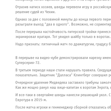
Отразив натиск хозяев, шведы перевели игру в российску
решение судей из Чехии.
Однако за две с половиной минуты до конца первого пери
разыграли выход "два в одного". Возможно, не сориенти
После перерыва настойчивость питерской тройки принесл
экранировал вратаря. Тот увидел шайбу только в воротах.
Надо признать: пятничный матч по драматургии, градусу
В перерыве на видео-кубе демонстрировали нарезку имени
Суперсерия-72.
В третьем периоде наши стали нарушать правила. Сведущи
показательно. Защитник "Далласа" Клингберг совершил ре
Очередное удаление Медведева заставило трибуны замолч
Как же мощно ранул наш вице-капитан к воротам Энрота, 
И все-таки в овертайме шведы нанесли решающий укол. С 
Евротура в 2015-м.
После матча игроки и генменеджер сборной отказались о