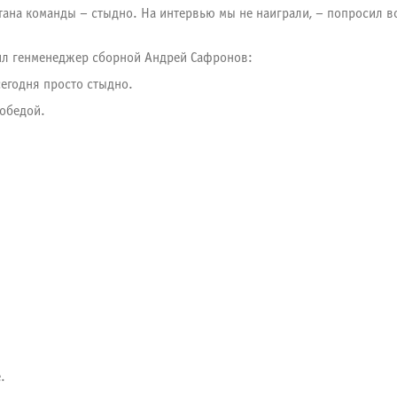
апитана команды – стыдно. На интервью мы не наиграли, – попросил
рил генменеджер сборной Андрей Сафронов:
сегодня просто стыдно.
победой.
.