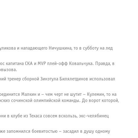
уликова и нападающего Ничушкина, то в субботу на лед
юс капитана СКА и
MVP
плей-офф Ковальчука. Правда, в
ровызова.
жний тренер сборной Зинэтула Билялетдинов использовал
оединится Малкин и – чем черт не шутит – Кулемин, то на
 эскиз сочинской олимпийской команды. До ворот которой,
ни в клубе из Техаса совсем вскользь, экс-челябинец
к же запомнился боевитостью – засадил в душу одному