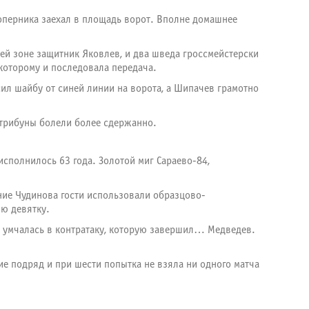
соперника заехал в площадь ворот. Вполне домашнее
ей зоне защитник Яковлев, и два шведа гроссмейстерски
которому и последовала передача.
ил шайбу от синей линии на ворота, а Шипачев грамотно
 трибуны болели более сдержанно.
исполнилось 63 года. Золотой миг Сараево-84,
ение Чудинова гости использовали образцово-
юю девятку.
а умчалась в контратаку, которую завершил… Медведев.
е подряд и при шести попытка не взяла ни одного матча