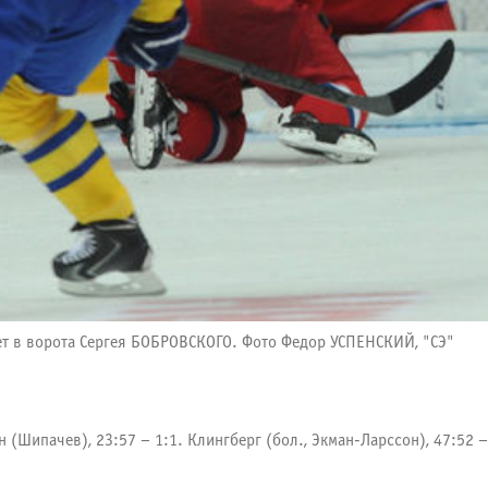
ает в ворота Сергея БОБРОВСКОГО. Фото Федор УСПЕНСКИЙ, "СЭ"
 (Шипачев), 23:57 – 1:1. Клингберг (бол., Экман-Ларссон), 47:52 –