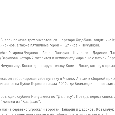
 Знарок показал трех энхаэловцев – вратаря Худобина, защитника К
исимов, а также пятничные герои – Куликов и Ничушкин.
Кубка Гагарина Чудинов – Белов, Панарин – Шипачев – Дадонов. Пл
 у Зарипова, который готовится к чемпионату мира еще с матчей Ев
и Ничушкину. Воссоздав старую связку Кови – Локти, которую пре
тся, он забронировал себе путевку в Чехию. А если к сборной прис
игавшее на Кубке Первого канала-2012, где Билялетдинов показал
нрот, одноклубник Ничушкина по "Далласу". Правда, пересекались о
 обменяли из "Баффало".
ле матча серьезно угрожали воротам Панарин и Дадонов. Ковальчу
го периода нашел пристанище в штрафном боксе за удар клюшкой.