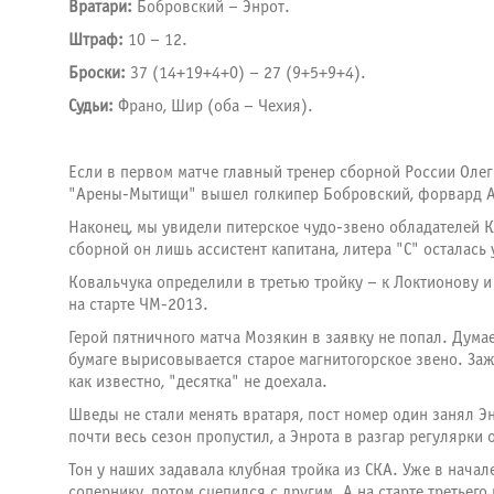
Вратари:
Бобровский – Энрот.
Штраф:
10 – 12.
Броски:
37 (14+19+4+0) – 27 (9+5+9+4).
Судьи:
Франо, Шир (оба – Чехия).
Если в первом матче главный тренер сборной России Олег
"Арены-Мытищи" вышел голкипер Бобровский, форвард Ан
Наконец, мы увидели питерское чудо-звено обладателей 
сборной он лишь ассистент капитана, литера "
C
" осталась
Ковальчука определили в третью тройку – к Локтионову 
на старте ЧМ-2013.
Герой пятничного матча Мозякин в заявку не попал. Думае
бумаге вырисовывается старое магнитогорское звено. Заж
как известно, "десятка" не доехала.
Шведы не стали менять вратаря, пост номер один занял Э
почти весь сезон пропустил, а Энрота в разгар регулярки
Тон у наших задавала клубная тройка из СКА. Уже в нача
сопернику, потом сцепился с другим. А на старте третье