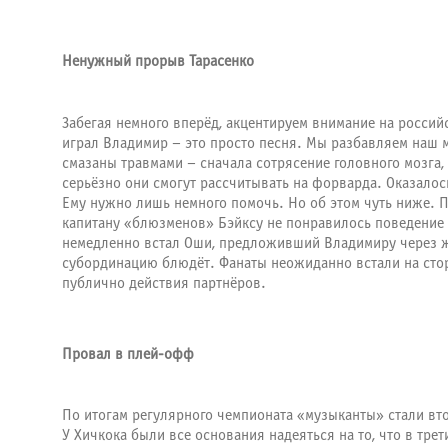
Ненужный прорыв Тарасенко
Забегая немного вперёд, акцентируем внимание на россий
играл Владимир – это просто песня. Мы разбавляем наш 
смазаны травмами – сначала сотрясение головного мозга,
серьёзно они смогут рассчитывать на форварда. Оказалось
Ему нужно лишь немного помочь. Но об этом чуть ниже. П
капитану «блюзменов» Бэйксу не понравилось поведение м
немедленно встал Оши, предложивший Владимиру через жур
субординацию блюдёт. Фанаты неожиданно встали на стор
публично действия партнёров.
Провал в плей-офф
По итогам регулярного чемпионата «музыканты» стали в
У Хичкока были все основания надеяться на то, что в тре