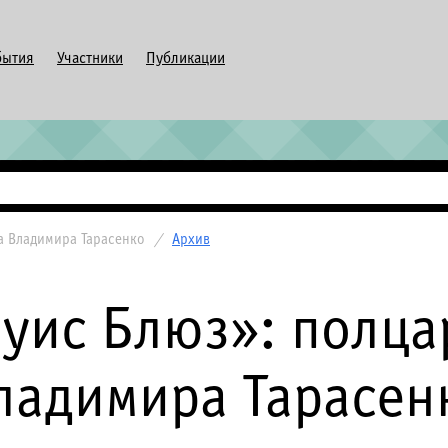
бытия
Участники
Публикации
за Владимира Тарасенко
/
Архив
уис Блюз»: полца
ладимира Тарасен