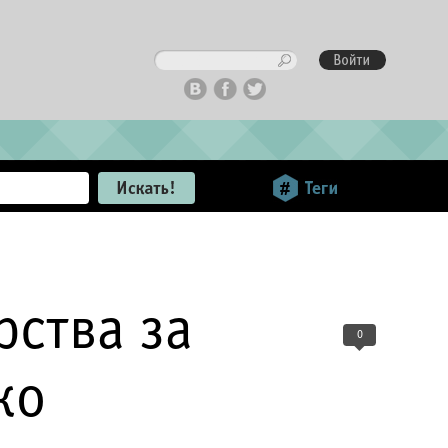
рства за
0
ко