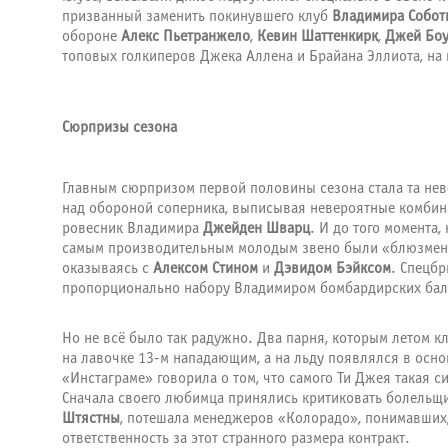
призванный заменить покинувшего клуб
Владимира Собот
обороне
Алекс Пьетранжело
,
Кевин Шаттенкирк
,
Джей Боу
топовых голкиперов Джека Аллена и Брайана Эллиота, на 
Сюрпризы сезона
Главным сюрпризом первой половины сезона стала та неве
над обороной соперника, выписывая невероятные комбина
ровесник Владимира
Джейден Шварц
. И до того момента,
самым производительным молодым звено были «блюзмены».
оказываясь с
Алексом Стином
и
Дэвидом Бэйксом
. Спецбр
пропорционально набору Владимиром бомбардирских бал
Но не всё было так радужно. Два парня, которым летом 
на лавочке 13-м нападающим, а на льду появлялся в основ
«Инстаграме» говорила о том, что самого Ти Джея такая с
Сначала своего любимца принялись критиковать болельщик
Штястны
, потешала менеджеров «Колорадо», понимавших,
ответственность за этот странного размера контракт.