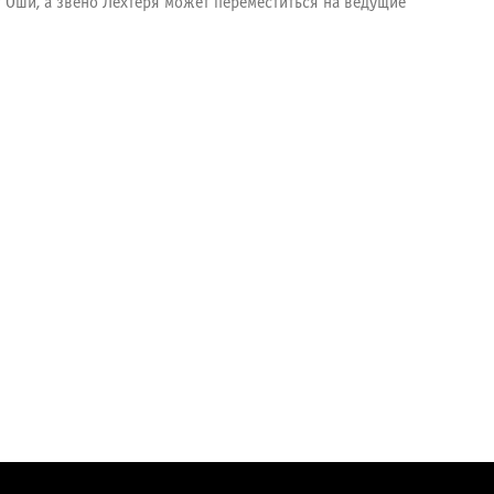
 Оши, а звено Лехтеря может переместиться на ведущие