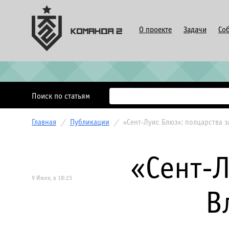
О проекте
Задачи
Со
Поиск по статьям
Главная
/
Публикации
/
«Сент-Луис Блюз»: полцарства 
«Сент-Л
9 Июля, в 18:23
В