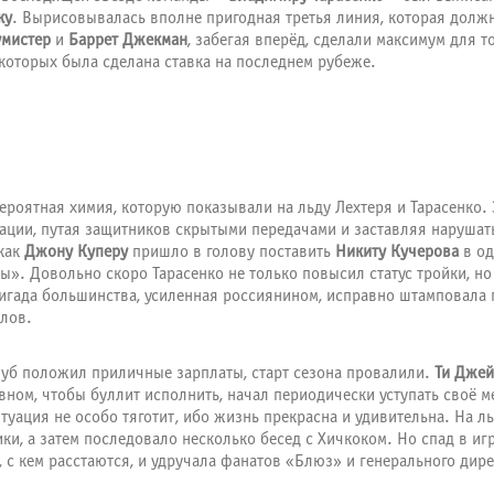
ку
. Вырисовывалась вполне пригодная третья линия, которая долж
мистер
и
Баррет Джекман
, забегая вперёд, сделали максимум для т
которых была сделана ставка на последнем рубеже.
роятная химия, которую показывали на льду Лехтеря и Тарасенко.
ции, путая защитников скрытыми передачами и заставляя нарушать 
 как
Джону Куперу
пришло в голову поставить
Никиту Кучерова
в од
 Довольно скоро Тарасенко не только повысил статус тройки, но 
игада большинства, усиленная россиянином, исправно штамповала г
лов.
клуб положил приличные зарплаты, старт сезона провалили.
Ти Дже
ном, чтобы буллит исполнить, начал периодически уступать своё ме
итуация не особо тяготит, ибо жизнь прекрасна и удивительна. На л
и, а затем последовало несколько бесед с Хичкоком. Но спад в иг
 с кем расстаются, и удручала фанатов «Блюз» и генерального дир