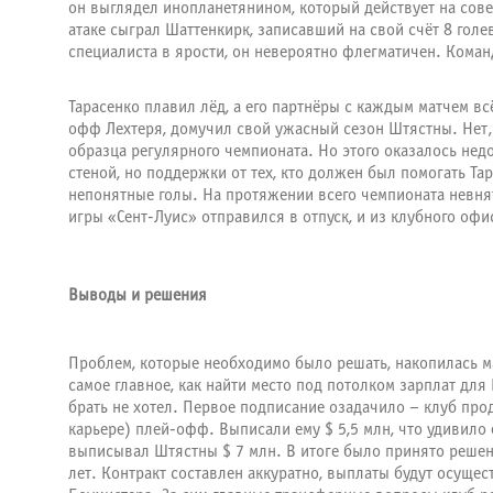
он выглядел инопланетянином, который действует на сове
атаке сыграл Шаттенкирк, записавший на свой счёт 8 голе
специалиста в ярости, он невероятно флегматичен. Коман
Тарасенко плавил лёд, а его партнёры с каждым матчем в
офф Лехтеря, домучил свой ужасный сезон Штястны. Нет, н
образца регулярного чемпионата. Но этого оказалось нед
стеной, но поддержки от тех, кто должен был помогать Та
непонятные голы. На протяжении всего чемпионата невня
игры «Сент-Луис» отправился в отпуск, и из клубного офи
Выводы и решения
Проблем, которые необходимо было решать, накопилась ма
самое главное, как найти место под потолком зарплат для 
брать не хотел. Первое подписание озадачило – клуб прод
карьере) плей-офф. Выписали ему $ 5,5 млн, что удивило
выписывал Штястны $ 7 млн. В итоге было принято реше
лет. Контракт составлен аккуратно, выплаты будут осуще