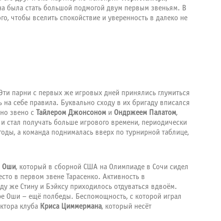
на была стать большой подмогой двум первым звеньям. В
ого, чтобы вселить спокойствие и уверенность в далеко не
 Эти парни с первых же игровых дней принялись глумиться
на себе правила. Буквально сходу в их бригаду вписался
но звено с
Тайлером Джонсоном
и
Ондржеем Палатом
,
и стал получать больше игрового времени, периодически
оды, а команда поднималась вверх по турнирной таблице,
й Оши
, который в сборной США на Олимпиаде в Сочи сидел
сто в первом звене Тарасенко. Активность в
ьду же Стину и Бэйксу приходилось отдуваться вдвоём.
ре Оши – ещё полбеды. Беспомощность, с которой играл
ектора клуба
Криса Циммермана
, который несёт