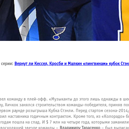
 серии:
Вернут ли Кессел, Кросби и Малкин «пингвинам» кубок Стэ
вел команду в плей-офф. «Музыканты до этого лишь однажды в шес
, Хичкок занялся строительством команды-победителя, приняв попу
ервом раунде розыгрыша Кубка Стэнли. Перед стартом сезона-2014
коил наставника годичным контрактом. Кроме того, из «Колорадо»
 годам пошла на спад. И $ 7 млн на четыре года, которыми замани
к восходящей звезде команды –
Владимиру Тарасенко
– был выписан