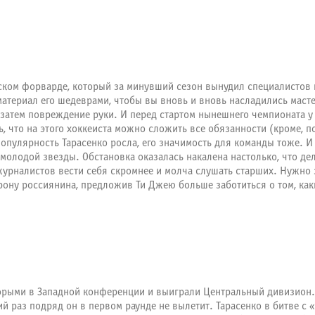
ском форварде, который за минувший сезон вынудил специалистов 
материал его шедеврами, чтобы вы вновь и вновь насладились маст
 затем повреждение руки. И перед стартом нынешнего чемпионата у 
, что на этого хоккеиста можно сложить все обязанности (кроме, по
опулярность Тарасенко росла, его значимость для команды тоже. И
олодой звезды. Обстановка оказалась накалена настолько, что дел
налистов вести себя скромнее и молча слушать старших. Нужно зна
ону россиянина, предложив Ти Джею больше заботиться о том, каки
торыми в Западной конференции и выиграли Центральный дивизион
тий раз подряд он в первом раунде не вылетит. Тарасенко в битве 