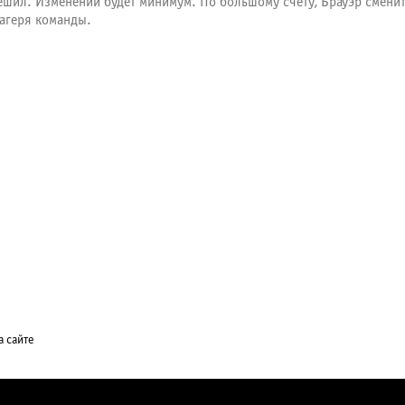
ешил. Изменений будет минимум. По большому счёту, Брауэр сменит
лагеря команды.
а сайте