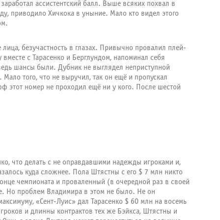
 заработал ассистентский балл. Выше всяких похвал в
ьду, приводило Хичкока в уныние. Мало кто видел этого
ом.
 лица, безучастность в глазах. Привычно провалил плей-
 вместе с Тарасенко и Берглундом, напоминал себя
 ведь шансы были. Дубник не выглядел неприступной
. Мало того, что не выручил, так он ещё и пропускал
ф этот номер не проходил ещё ни у кого. После шестой
нко, что делать с не оправдавшими надежды игроками и,
азалось куда сложнее. Пола Штястны с его $ 7 млн никто
 конце чемпионата и проваленный (в очередной раз в своей
е. Но проблем Владимира в этом не было. Не он
аксимуму, «Сент-Луис» дал Тарасенко $ 60 млн на восемь
игроков и длинны контрактов тех же Бэйкса, Штястны и