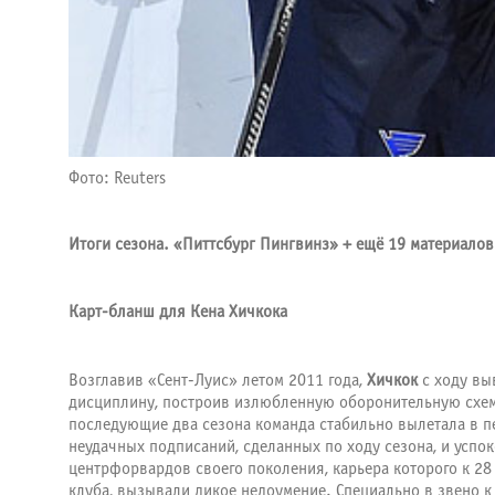
Фото: Reuters
Итоги сезона. «Питтсбург Пингвинз» + ещё 19 материалов
Карт-бланш для Кена Хичкока
Возглавив «Сент-Луис» летом 2011 года,
Хичкок
с ходу вы
дисциплину, построив излюбленную оборонительную схему
последующие два сезона команда стабильно вылетала в п
неудачных подписаний, сделанных по ходу сезона, и успо
центрфорвардов своего поколения, карьера которого к 28
клуба, вызывали дикое недоумение. Специально в звено 