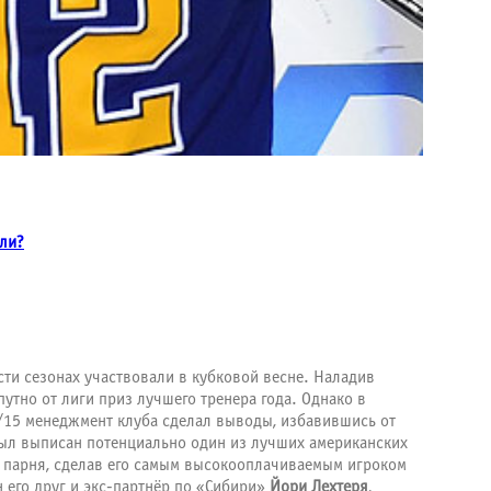
нли?
ти сезонах участвовали в кубковой весне. Наладив
тно от лиги приз лучшего тренера года. Однако в
/15 менеджмент клуба сделал выводы, избавившись от
 был выписан потенциально один из лучших американских
ли парня, сделав его самым высокооплачиваемым игроком
 его друг и экс-партнёр по «Сибири»
Йори Лехтеря
,