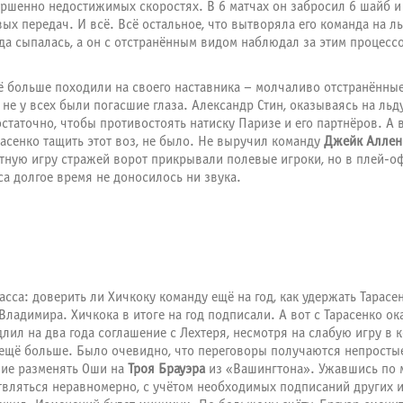
ршенно недостижимых скоростях. В 6 матчах он забросил 6 шайб и
вых передач. И всё. Всё остальное, что вытворяла его команда на л
да сыпалась, а он с отстранённым видом наблюдал за этим процесс
сё больше походили на своего наставника – молчаливо отстранённые
е у всех были погасшие глаза. Александр Стин, оказываясь на льду
остаточно, чтобы противостоять натиску Паризе и его партнёров. А
расенко тащить этот воз, не было. Не выручил команду
Джейк Аллен
тную игру стражей ворот прикрывали полевые игроки, но в плей-оф
са долгое время не доносилось ни звука.
сса: доверить ли Хичкоку команду ещё на год, как удержать Тарасе
Владимира. Хичкока в итоге на год подписали. А вот с Тарасенко ок
лил на два года соглашение с Лехтеря, несмотря на слабую игру в
 ещё больше. Было очевидно, что переговоры получаются непросты
ние разменять Оши на
Троя Брауэра
из «Вашингтона». Ужавшись по м
ствляться неравномерно, с учётом необходимых подписаний других 