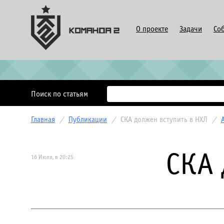
О проекте
Задачи
Со
Поиск по статьям
Главная
/
Публикации
/
СКА должен вступить в НХЛ
/
СКА 
16 Июля, в 20:25