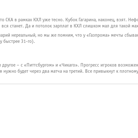
то СКА в рамках КХЛ уже тесно. Кубок Гагарина, наконец, взят. Не
вся станет. Да и потолок зарплат в КХЛ слишком мал для такой ма
нарий нереальный, но мы же помним, что у «Газпрома» мечты сбываю
у быстрее 31-го).
м другое – с «Питтсбургом» и «Чикаго». Прогресс игроков возможен
я нужно будет через два матча на третий. Все привыкнут к плотном