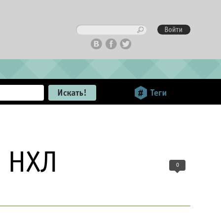
в НХЛ
0