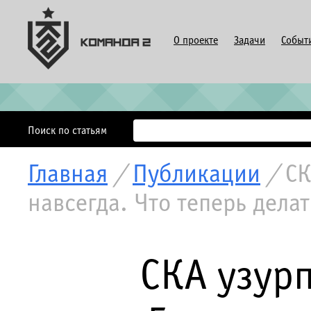
О проекте
Задачи
Событ
Поиск по статьям
Главная
/
Публикации
/
СК
навсегда. Что теперь дела
СКА узур