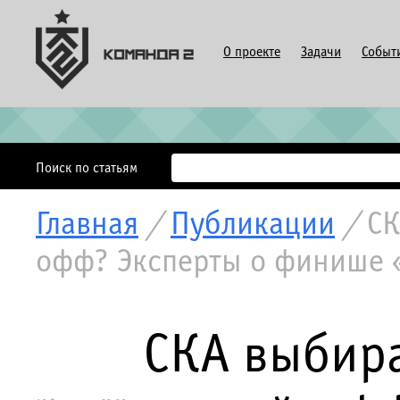
О проекте
Задачи
Событ
Поиск по статьям
Главная
/
Публикации
/
СК
офф? Эксперты о финише 
СКА выбира