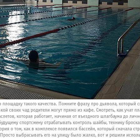
 площадку такого качества. Помните фразу про дьявола, который с
ой своих чад родители могут прямо из кафе. Смотреть, как учат пл
слетов, которая работает, начиная от въездного шлагбаума до лич
будущему спортсмену отрабатывать контроль шайбы, технику броска 
ория о том, как в комплексе появился бассейн, который сначала ст
 Просто выбрасывать его на улицу было жалко, вот и решили исполь