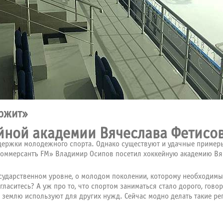
ержит»
йной академии Вячеслава Фетисо
ддержки молодежного спорта. Однако существуют и удачные примеры
Коммерсантъ FM» Владимир Осипов посетил хоккейную академию Вя
сударственном уровне, о молодом поколении, которому необходимы 
ласитесь? А уж про то, что спортом заниматься стало дорого, говор
землю используют для других нужд. Сейчас модно делать такие ре