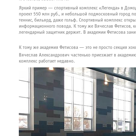
Яркий пример — спортивный комплекс «Легенда» в Домод
проект 550 млн руб., и небольшой подмосковный город п
теннис, бильярд, даже гольф. Спортивный комплекс открыли
информационного повода. К тому же Вячеслав Фетисов, к
легендарный защитник держит. В академии Фетисова заним
К тому же академия Фетисова — это не просто секция хо
Вячеслав Александрович частенько приезжает в академию 
комплекс работает недавно.