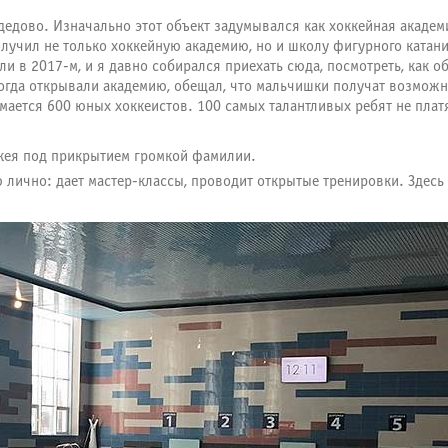
едово. Изначально этот объект задумывался как хоккейная академ
олучил не только хоккейную академию, но и школу фигурного катан
 в 2017-м, и я давно собирался приехать сюда, посмотреть, как обс
огда открывали академию, обещал, что мальчишки получат возможно
ается 600 юных хоккеистов. 100 самых талантливых ребят не платя
ккея под прикрытием громкой фамилии.
лично: дает мастер-классы, проводит открытые тренировки. Здесь 