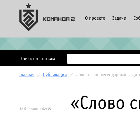
О проекте
Задачи
Со
Поиск по статьям
Главная
/
Публикации
/
«Слово свое легендарный защит
«Слово 
12 Февраля, в 02:35