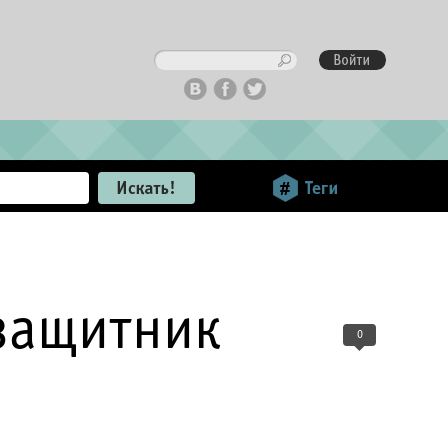
защитник
0