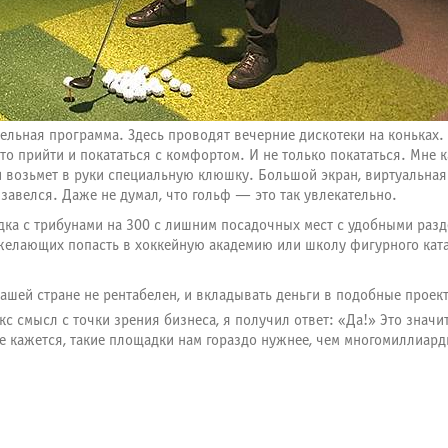
ельная программа. Здесь проводят вечерние дискотеки на коньках. 
сто прийти и покататься с комфортом. И не только покататься. Мне 
и возьмет в руки специальную клюшку. Большой экран, виртуальная
 завелся. Даже не думал, что гольф — это так увлекательно.
дка с трибунами на 300 с лишним посадочных мест с удобными раз
с желающих попасть в хоккейную академию или школу фигурного кат
 нашей стране не рентабелен, и вкладывать деньги в подобные про
с смысл с точки зрения бизнеса, я получил ответ: «Да!» Это значи
мне кажется, такие площадки нам гораздо нужнее, чем многомилли