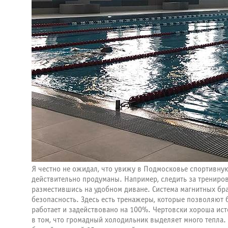
Я честно не ожидал, что увижу в Подмосковье спортивную
действительно продуманы. Например, следить за тренировк
разместившись на удобном диване. Система магнитных бра
безопасность. Здесь есть тренажеры, которые позволяют 
работает и задействовано на 100%. Чертовски хороша ист
в том, что громадный холодильник выделяет много тепла.