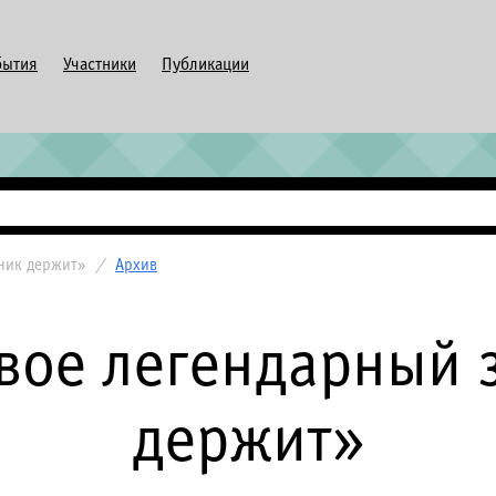
бытия
Участники
Публикации
ник держит»
/
Архив
свое легендарный 
держит»