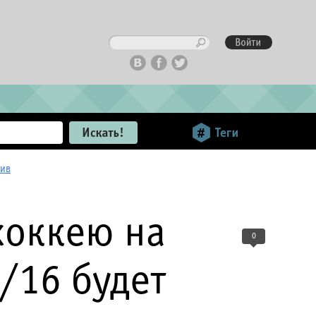
ив
хоккею на
0
/16 будет