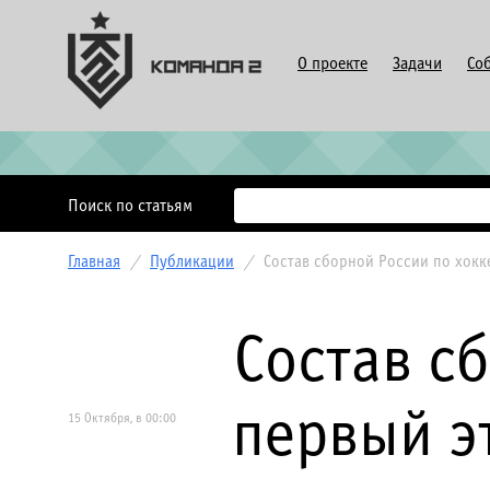
О проекте
Задачи
Со
Поиск по статьям
Главная
/
Публикации
/
Состав сборной России по хокк
Состав с
первый э
15 Октября, в 00:00