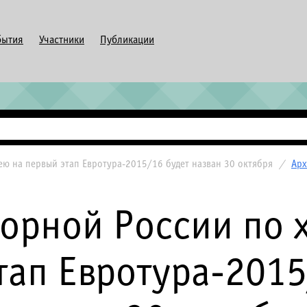
бытия
Участники
Публикации
ею на первый этап Евротура-2015/16 будет назван 30 октября
/
Арх
борной России по 
тап Евротура-2015