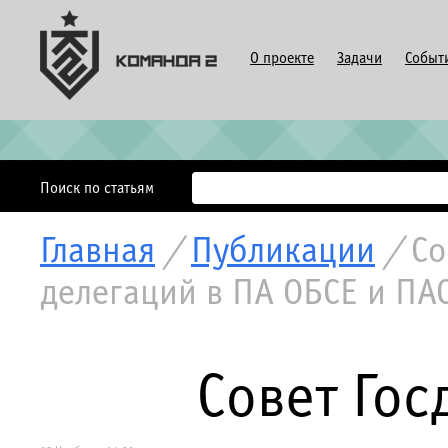
О проекте
Задачи
Событ
Поиск по статьям
Главная
/
Публикации
/
Со
делегаций в ПА ОБСЕ и ПА
Совет Гос