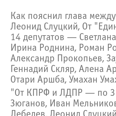
Как пояснил глава межд
Леонид Слуцкий, От "Ед
14 депутатов — Светлана
Ирина Роднина, Роман Ро
Александр Прокопьев, За
Геннадий Скляр, Алена А
Отари Аршба, Умахан Ума
"От КПРФ и ЛДПР — по 3
Зюганов, Иван Мельнико
Лебедев, Леонид Слуцкий