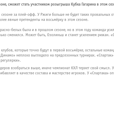
не, сможет стать участником розыгрыша Кубка Гагарина в этом се
м сезоне за плей-офф. У Ржиги больше не будет таких провальных о
лее явные претенденты на восьмёрку в этом сезоне.
 красно-белых была и в прошлом сезоне, но в этом году команда уси
лько сменился. Может быть, Озолиньш и станет усилением рижан. «
ять клубов, которые точно будут в первой восьмёрке, остальные ко
 «Динамо» неплохо выглядело на предсезонных турнирах. «Спартак»
«регулярки».
йдеров взобраться выше, иначе чемпионат КХЛ теряет свой смысл. У
ибавляет в качестве состава и мастерстве игроков. У «Спартака» о