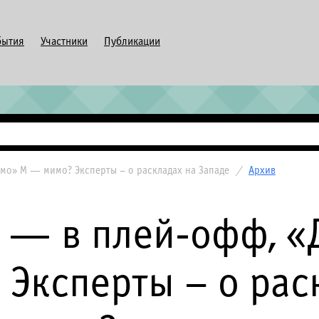
бытия
Участники
Публикации
мо» М — мимо? Эксперты – о раскладах на Западе
/
Архив
 — в плей-офф, 
Эксперты – о рас