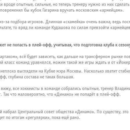
и вроде опытные, сильные, но теперь тренеру нужно из них сделать
о повременил бы кубок Гагарина вручать московским «армейцам».
 из-за подбора игроков. Длинная «скамейка» очень важна, ведь пос
льтате, то вряд ли команде Кудашова по силам превзойти «армейце
ет не попасть в плей-офф, учитывая, что подготовка клуба к сезо
партаком», всё будет зависеть, как дальше на трансферном рынке 
ий класс команд уравнялся, можем такой же игры ждать и от «Йокер
ы неплохо выглядели на Кубке мэра Москвы. Насколько хватит стаб
фф, глубина состава не такая большая.
 вижу, все хоккеисты в команде собрались опытные, тренер Владим
. Так что маловероятно, что «Динамо» не попадёт в плей-офф.
рый набрал Центральный совет общества «Динамо». По существу, эт
дет по итогам «регулярки», пока ещё рано.