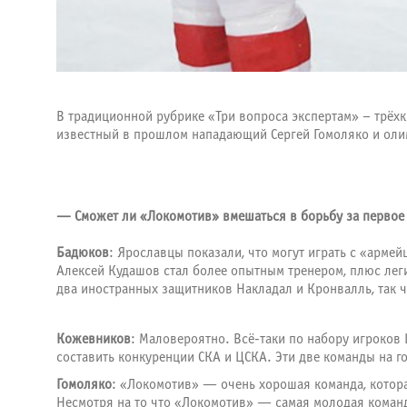
В традиционной рубрике «Три вопроса экспертам» – трёх
известный в прошлом нападающий
Сергей Гомоляко
и оли
— Сможет ли «Локомотив» вмешаться в борьбу за первое 
Бадюков
: Ярославцы показали, что могут играть с «арме
Алексей Кудашов стал более опытным тренером, плюс ле
два иностранных защитников Накладал и Кронвалль, так ч
Кожевников
: Маловероятно. Всё-таки по набору игроков
составить конкуренции СКА и ЦСКА. Эти две команды на г
Гомоляко
: «Локомотив» — очень хорошая команда, котора
Несмотря на то что «Локомотив» — самая молодая команда 