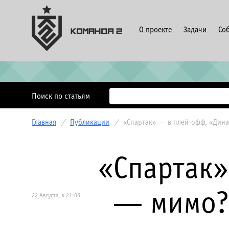
О проекте
Задачи
Со
Поиск по статьям
Главная
/
Публикации
/
«Спартак» — в плей-офф, «Дина
«Спартак»
— мимо? 
22 Августа, в 21:06