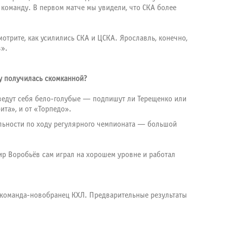
 команду. В первом матче мы увидели, что СКА более
мотрите, как усилились СКА и ЦСКА. Ярославль, конечно,
в».
ну получилась скомканной?
поведут себя бело-голубые — подпишут ли Терещенко или
ита», и от «Торпедо».
ильности по ходу регулярного чемпионата — большой
ир Воробьёв сам играл на хорошем уровне и работал
о команда-новобранец КХЛ. Предварительные результаты