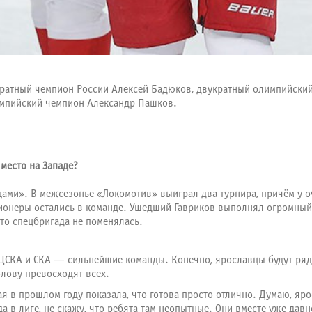
кратный чемпион России
Алексей Бадюков
, двукратный олимпийски
мпийский чемпион
Александр Пашков
.
место на Западе?
йцами». В межсезонье «Локомотив» выиграл два турнира, причём у 
гионеры остались в команде. Ушедший Гавриков выполнял огромный
то спецбригада не поменялась.
 ЦСКА и СКА — сильнейшие команды. Конечно, ярославцы будут ряд
олову превосходят всех.
я в прошлом году показала, что готова просто отлично. Думаю, я
в лиге, не скажу, что ребята там неопытные. Они вместе уже давно