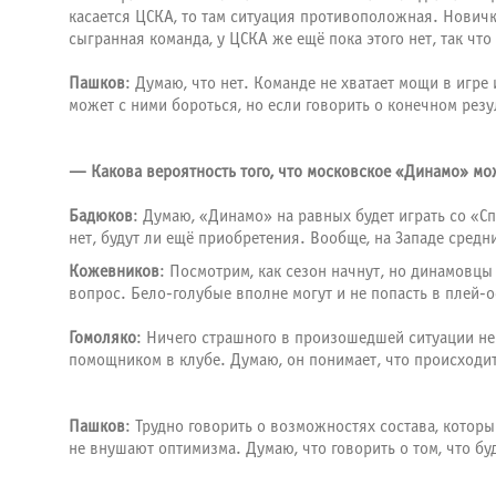
касается ЦСКА, то там ситуация противоположная. Новичк
сыгранная команда, у ЦСКА же ещё пока этого нет, так чт
Пашков
: Думаю, что нет. Команде не хватает мощи в игре
может с ними бороться, но если говорить о конечном резу
— Какова вероятность того, что московское «Динамо» мож
Бадюков
: Думаю, «Динамо» на равных будет играть со «С
нет, будут ли ещё приобретения. Вообще, на Западе средн
Кожевников
: Посмотрим, как сезон начнут, но динамовц
вопрос. Бело-голубые вполне могут и не попасть в плей-о
Гомоляко
: Ничего страшного в произошедшей ситуации не
помощником в клубе. Думаю, он понимает, что происходит
Пашков
: Трудно говорить о возможностях состава, кото
не внушают оптимизма. Думаю, что говорить о том, что бу