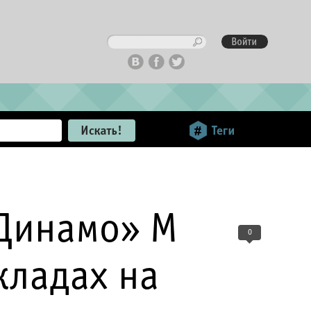
«Динамо» М
0
кладах на