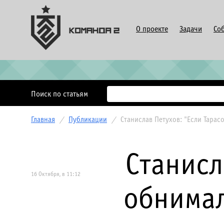
О проекте
Задачи
Со
Поиск по статьям
Главная
/
Публикации
/
Станислав Петухов: "Если Тарас
Станисл
16 Октября, в 11:12
обнимал