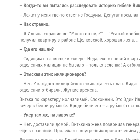
– Когда-то вы пытались расследовать историю гибели Ви
– Лежит у меня где-то ответ из Госдумы. Депутат посыла
– Как странно.
– Я Ильина спрашивал: "Много он пил?" – "Усатый вообще
получил квартиру в районе Щелковской, хорошая жена…
– Где его нашли?
– Сидящим на лавочке в сквере. Недалеко от новой кварт
отделениях милиции не бывало – только зеленка! А отби
– Отыскали этих милиционеров?
– Нет. У каждого милицейского экипажа есть план. Видят 
отделении отбирали. Жуткие времена.
Витька по характеру молчаливый. Спокойный. Это Эдик Ива
вечер в белой рубашке. Вроде били его – а рубашка остал
– Умер там же, на лавочке?
– Нет, доставили домой. Витькина жена позвонила генера
еще в сознании. Пролежал с внутренним кровотечением дне