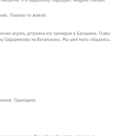
 напрочь! Я к Сафронову подходил. Андрей, говорю,
знаю. Пашков-то живой.
нчил играть, устроили его тренером в Балашихе. Глава
иху Сидоренкову на Ваганьково. Мы уже мало общались.
енной. Приходите.