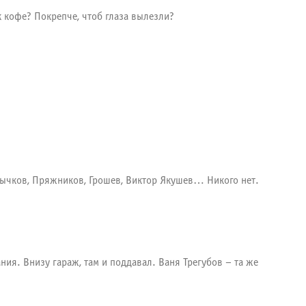
к кофе? Покрепче, чтоб глаза вылезли?
, Бычков, Пряжников, Грошев, Виктор Якушев… Никого нет.
ния. Внизу гараж, там и поддавал. Ваня Трегубов – та же