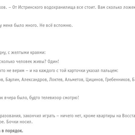
тухов. – От Истринского водохранилища все стоит. Вам сколько ложе
у меня было много. Не всё вспомню.
ну, с желтыми краями:
 сколько человек живы? Один!
о не верим – и на каждого с той карточки указал пальцем:
ов, Баулин, Александров, Локтев, Альметов, Цицинов, Гребенников
ак вчера было, будто телевизор смотрю!
разования, закончил играть – ничего нет, кроме квартиры на Восста
ре. Бочки носил.
 в порядок.