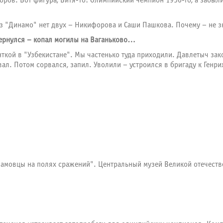
ров. Вот фигура, Витя-то! Олимпийский чемпион 1956-го, а забыли
з "Динамо" нет двух – Никифорова и Саши Пашкова. Почему – не 
 вернулся – копал могилы на Ваганьково…
нткой в "Узбекистане". Мы частенько туда приходили. Давлетыч зако
вал. Потом сорвался, запил. Уволили – устроился в бригаду к Генр
намовцы на полях сражений". Центральный музей Великой отечеств