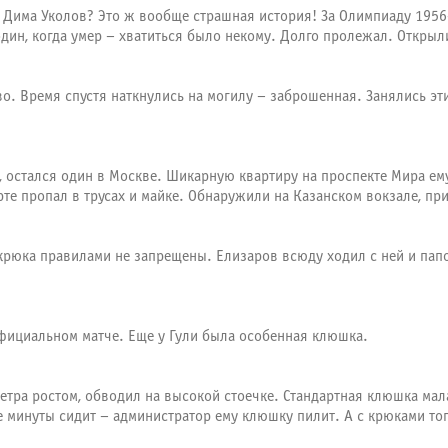
 А Дима Уколов? Это ж вообще страшная история! За Олимпиаду 195
дин, когда умер – хватиться было некому. Долго пролежал. Открыли
о. Время спустя наткнулись на могилу – заброшенная. Занялись эт
 остался один в Москве. Шикарную квартиру на проспекте Мира ему
рте пропал в трусах и майке. Обнаружили на Казанском вокзале, пр
а крюка правилами не запрещены. Елизаров всюду ходил с ней и па
официальном матче. Еще у Гули была особенная клюшка.
етра ростом, обводил на высокой стоечке. Стандартная клюшка мала
е минуты сидит – администратор ему клюшку пилит. А с крюками тог