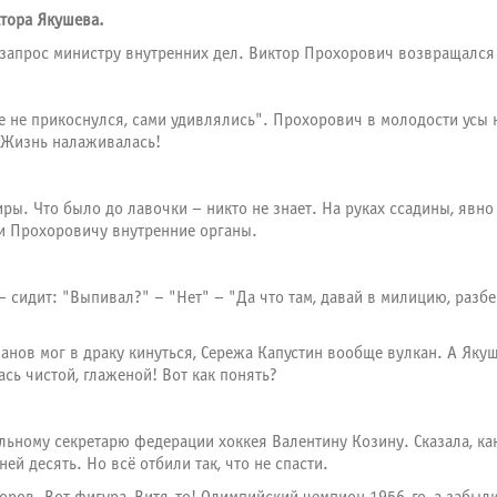
ктора Якушева.
л запрос министру внутренних дел. Виктор Прохорович возвращался
 не прикоснулся, сами удивлялись". Прохорович в молодости усы н
 Жизнь налаживалась!
иры. Что было до лавочки – никто не знает. На руках ссадины, явн
ли Прохоровичу внутренние органы.
– сидит: "Выпивал?" – "Нет" – "Да что там, давай в милицию, разб
нов мог в драку кинуться, Сережа Капустин вообще вулкан. А Якуше
ась чистой, глаженой! Вот как понять?
льному секретарю федерации хоккея Валентину Козину. Сказала, ка
й десять. Но всё отбили так, что не спасти.