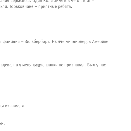
ния серьезная. Один Коля Зимятов чего стоит –
кли. Горьковчане – приятные ребята.
ая фамилия – Зильберборт. Нынче миллионер, в Америке
евал, а у меня кудри, шапки не признавал. Был у нас
ки из авиаля.
ом.