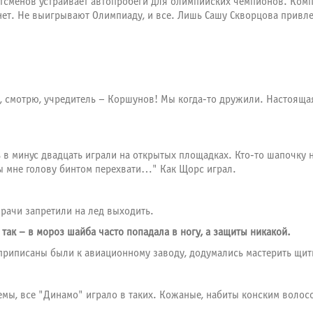
тсменов устраивает автопробеги для олимпийских чемпионов. Компа
т. Не выигрывают Олимпиаду, и все. Лишь Сашу Скворцова привле
Ж", смотрю, учредитель – Коршунов! Мы когда-то дружили. Настоящ
минус двадцать играли на открытых площадках. Кто-то шапочку над
Ты мне голову бинтом перехвати…" Как Щорс играл.
врачи запретили на лед выходить.
так – в мороз шайба часто попадала в ногу, а защиты никакой.
приписаны были к авиационному заводу, додумались мастерить щит
ы, все "Динамо" играло в таких. Кожаные, набиты конским волос