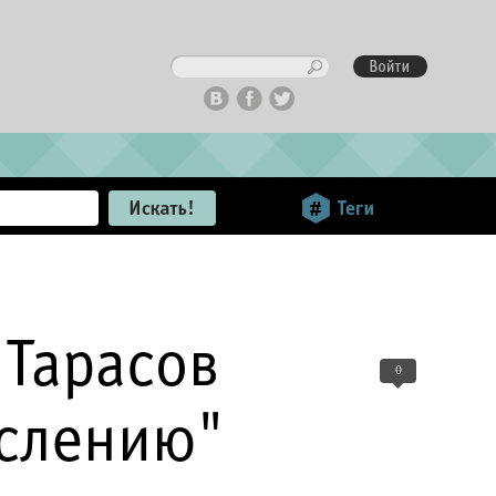
 Тарасов
0
ислению"