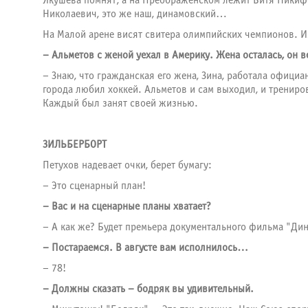
Якушева помнят, а на Преображенском лежит Витя Никифо
Николаевич, это же наш, динамовский…
На Малой арене висят свитера олимпийских чемпионов. И
– Альметов с женой уехал в Америку. Жена осталась, он
– Знаю, что гражданская его жена, Зина, работала официа
города любил хоккей. Альметов и сам выходил, и трениро
Каждый был занят своей жизнью.
ЗИЛЬБЕРБОРТ
Петухов надевает очки, берет бумагу:
– Это сценарный план!
– Вас и на сценарные планы хватает?
– А как же? Будет премьера документального фильма "Ди
– Постараемся. В августе вам исполнилось…
– 78!
– Должны сказать – бодряк вы удивительный.