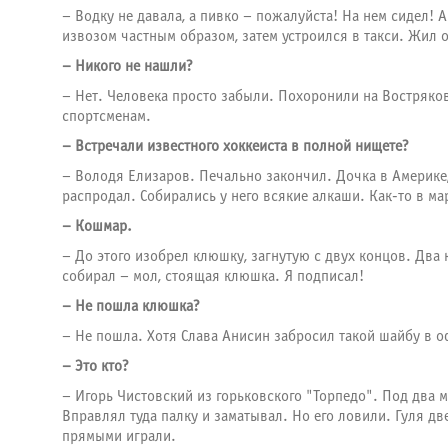
– Водку не давала, а пивко – пожалуйста! На нем сидел!
извозом частным образом, затем устроился в такси. Жил о
– Никого не нашли?
– Нет. Человека просто забыли. Похоронили на Востряков
спортсменам.
– Встречали известного хоккеиста в полной нищете?
– Володя Елизаров. Печально закончил. Дочка в Америке,
распродал. Собирались у него всякие алкаши. Как-то в ма
– Кошмар.
– До этого изобрел клюшку, загнутую с двух концов. Дв
собирал – мол, стоящая клюшка. Я подписал!
– Не пошла клюшка?
– Не пошла. Хотя Слава Анисин забросил такой шайбу в 
– Это кто?
– Игорь Чистовский из горьковского "Торпедо". Под два м
Вправлял туда палку и заматывал. Но его ловили. Гуля дв
прямыми играли.