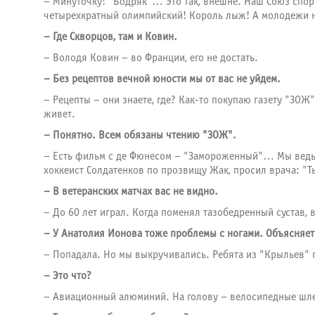
– Минуточку! "Бодряк"… Это так, внешне. Наш Союз спор
четырехкратный олимпийский! Король лыж! А молодежи не
– Где Скворцов, там и Ковин.
– Володя Ковин – во Франции, его не достать.
– Без рецептов вечной юности мы от вас не уйдем.
– Рецепты – они знаете, где? Как-то покупаю газету "ЗО
живет.
– Понятно. Всем обязаны чтению "ЗОЖ".
– Есть фильм с де Фюнесом – "Замороженный"… Мы ведь в 
хоккеист Солдатенков по прозвищу Жак, просил врача: "
– В ветеранских матчах вас не видно.
– До 60 лет играл. Когда поменял тазобедренный сустав, 
– У Анатолия Ионова тоже проблемы с ногами. Объясняет 
– Попадала. Но мы выкручивались. Ребята из "Крыльев" 
– Это что?
– Авиационный алюминий. На голову – велосипедные шлем