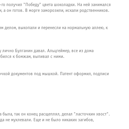
6-го получил "Победу" цвета шоколадки. На ней занимался
, а он готов. В морге заморозили, искали родственников.
им делом, выкопали и перенесли на нормальную аллею, к
 лично Булганин давал. Альцгеймер, все из дома
ибился к бомжам, выпивал с ними.
почкой документов под мышкой. Патент оформил, подписи
 была, так он конец расщеплял, делал "ласточкин хвост".
да не мухлевали. Еще и не было никаких загибов,