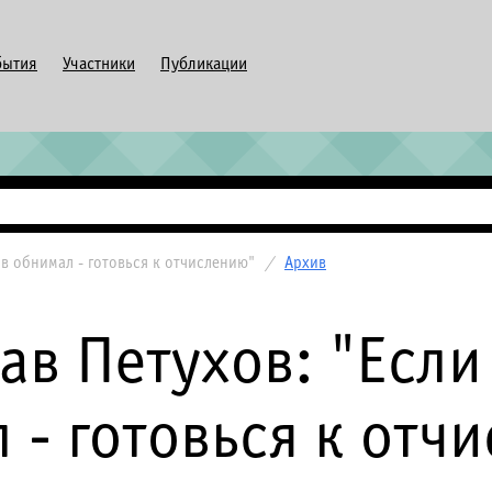
бытия
Участники
Публикации
ов обнимал - готовься к отчислению"
/
Архив
ав Петухов: "Если
 - готовься к отч