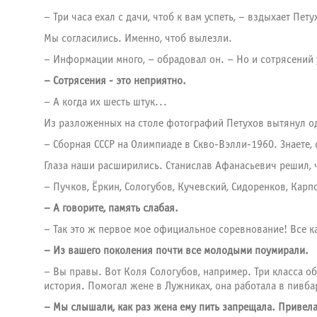
– Три часа ехал с дачи, чтоб к вам успеть, – вздыхает Пе
Мы согласились. Именно, чтоб вылезли.
– Информации много, – обрадовал он. – Но и сотрясений 
– Сотрясения - это неприятно.
– А когда их шесть штук...
Из разложенных на столе фотографий Петухов вытянул од
– Сборная СССР на Олимпиаде в Скво-Вэлли-1960. Знаете,
Глаза наши расширились. Станислав Афанасьевич решил, чт
– Пучков, Ёркин, Сологубов, Кучевский, Сидоренков, Карп
– А говорите, память слабая.
– Так это ж первое мое официальное соревнование! Все к
– Из вашего поколения почти все молодыми поумирали.
– Вы правы. Вот Коля Сологубов, например. Три класса об
история. Помогал жене в Лужниках, она работала в пивба
– Мы слышали, как раз жена ему пить запрещала. Привела