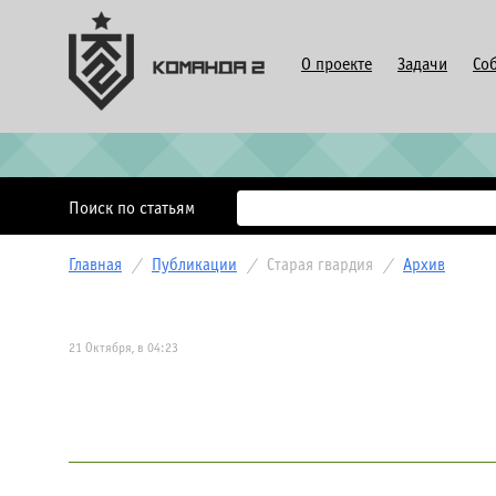
О проекте
Задачи
Со
Поиск по статьям
Главная
/
Публикации
/
Старая гвардия
/
Архив
21 Октября, в 04:23