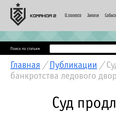
О проекте
Задачи
Событ
Поиск по статьям
Главная
/
Публикации
/
Су
банкротства ледового дво
Суд продл