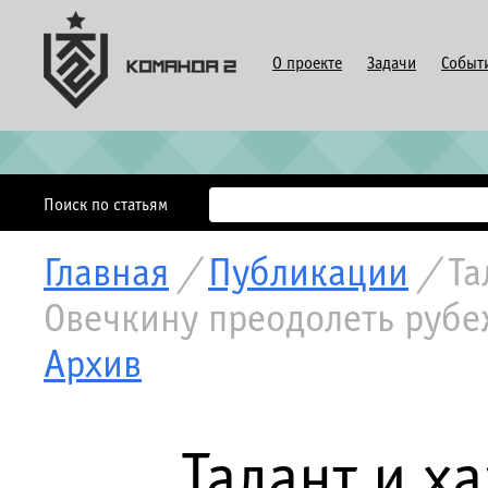
О проекте
Задачи
Событ
Поиск по статьям
Главная
/
Публикации
/
Та
Овечкину преодолеть рубеж
Архив
Талант и х