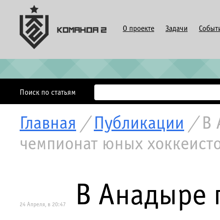
О проекте
Задачи
Событ
Поиск по статьям
Главная
/
Публикации
/
В 
чемпионат юных хоккеист
В Анадыре 
24 Апреля, в 20:47