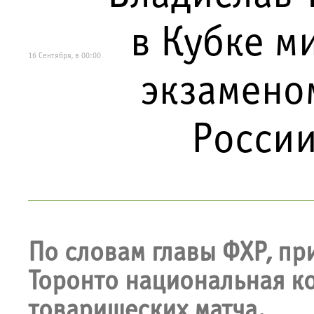
в Кубке м
16 Сентября, в 00:00
экзамено
России
По словам главы ФХР, пр
Торонто национальная к
товарищеских матча.