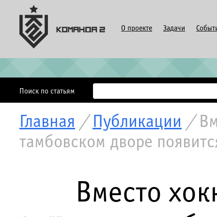
О проекте
Задачи
Событ
Поиск по статьям
Главная
/
Публикации
/
Вм
тамбовском дворе появитс
Вместо хок