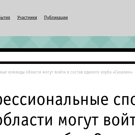
бытия
Участники
Публикации
ые команды области могут войти в состав единого клуба «Сахалин»
фессиональные сп
бласти могут войт