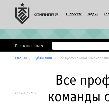
О проекте
Задачи
Со
Поиск по статьям
Главная
/
Публикации
/
Все профессиональные спортивн
Все про
команды о
22 Июня, в 22:05