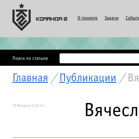
О проекте
Задачи
Событ
Поиск по статьям
Главная
/
Публикации
/
Вя
Вячесл
12 Февраля, в 02:42