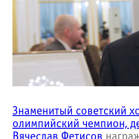
Знаменитый советский хо
олимпийский чемпион, д
Вячеслав Фетисов
награж