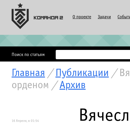
О проекте
Задачи
Событ
Поиск по статьям
Главная
/
Публикации
/
Вя
орденом
/
Архив
Вячесл
16 Апреля, в 01:54