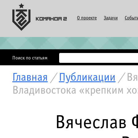
О проекте
Задачи
Событ
Поиск по статьям
Главная
/
Публикации
/
Вя
Владивостока «крепким х
Вячеслав 