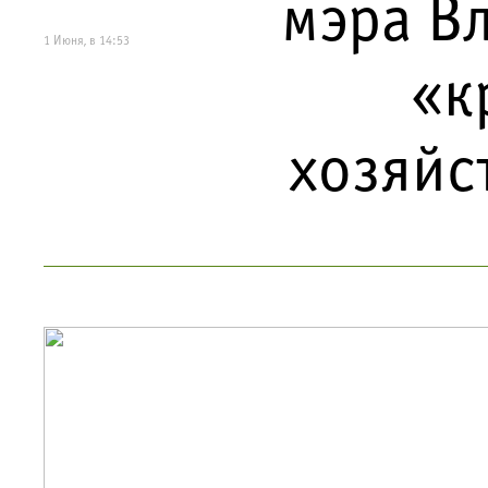
мэра В
1 Июня, в 14:53
«к
хозяйс