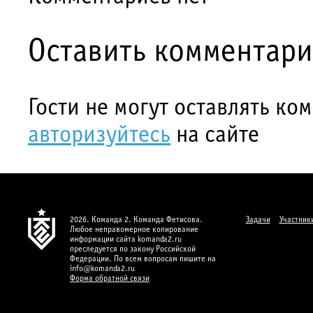
Оставить комментар
Гости не могут оставлять ко
авторизуйтесь
на сайте
2026. Команда 2. Команда Фетисова.
Задачи
Участник
Любое неправомерное копирование
информации сайта komanda2.ru
преследуется по закону Российской
Федерации. По всем вопросам пишите на
info@komanda2.ru
Форма обратной связи