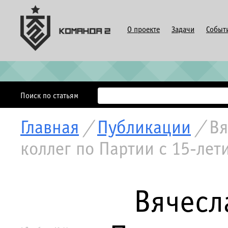
О проекте
Задачи
Событ
Поиск по статьям
Главная
/
Публикации
/
Вя
коллег по Партии с 15-лет
Вячесл