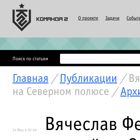
О проекте
Задачи
Событ
Поиск по статьям
Главная
/
Публикации
/
Вя
на Северном полюсе
/
Арх
Вячеслав Фе
24 Мая, в 02:56