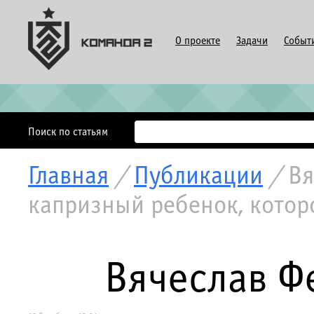
О проекте
Задачи
Событ
Поиск по статьям
Главная
/
Публикации
/
Вя
капризный ребенок, котор
Вячеслав Ф