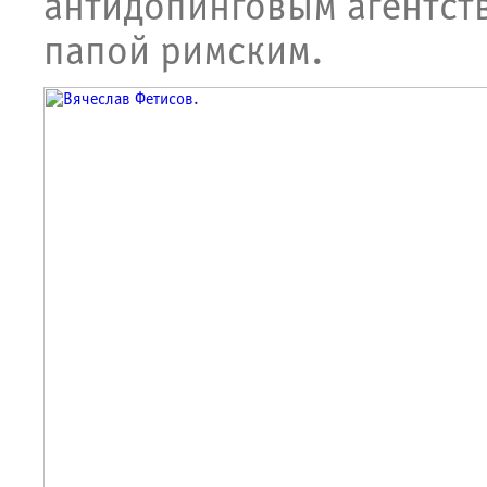
антидопинговым агентств
папой римским.