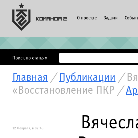
О проекте
Задачи
Событ
Поиск по статьям
Главная
/
Публикации
/
Вя
«Восстановление ПКР
/
Ар
Вячесл
12 Февраля, в 02:45