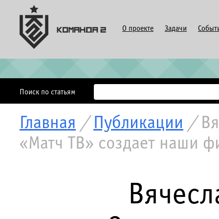
О проекте
Задачи
Событ
Поиск по статьям
Главная
/
Публикации
/
Вя
«Матч ТВ» создает наши ф
Вячесл