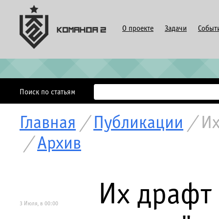
О проекте
Задачи
Событ
Поиск по статьям
Главная
/
Публикации
/
Их
/
Архив
Их драфт
3 Июля, в 00:00