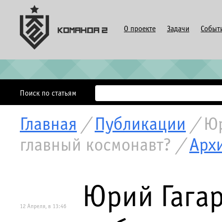
О проекте
Задачи
Событ
Поиск по статьям
Главная
/
Публикации
/
Юр
главный космонавт?
/
Арх
Юрий Гагар
12 Апреля, в 13:46