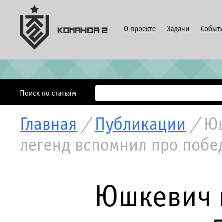
О проекте
Задачи
Событ
Поиск по статьям
Главная
/
Публикации
/
Юш
легенд вспомнил про побе
Юшкевич в