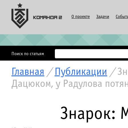
О проекте
Задачи
Событ
Поиск по статьям
Главная
/
Публикации
/
Зн
Дацюком, у Радулова потя
Знарок: 