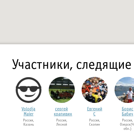
Участники, следящие
Volodja
сергей
Евгений
Борис
Maier
крапивин
С
Бабич
Россия,
Россия,
Россия,
Россия,
Казань
Лесной
Скопин
Озерск(Ч
обл.)