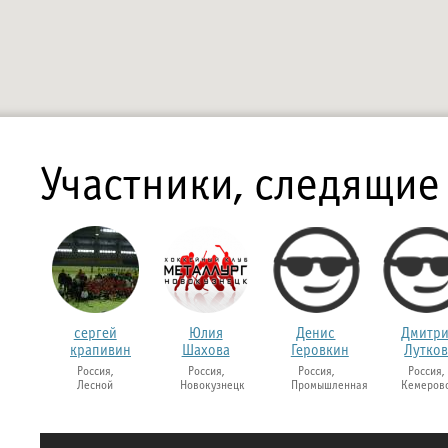
Участники, следящие
сергей
Юлия
Денис
Дмитр
крапивин
Шахова
Геровкин
Лутко
Россия,
Россия,
Россия,
Россия,
Лесной
Новокузнецк
Промышленная
Кемеров