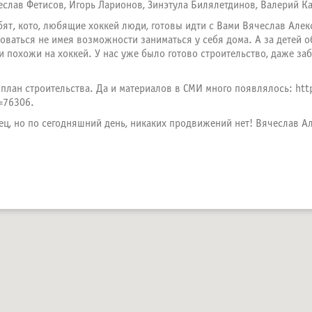
слав Фетисов, Игорь Ларионов, Зинэтула Билялетдинов, Валерий К
бят, кото, любящие хоккей люди, готовы идти с Вами Вячеслав Але
оваться не имея возможности заниматься у себя дома. А за детей о
и похожи на хоккей. У нас уже было готово строительство, даже заб
план строительства. Да и материалов в СМИ много появлялось: http
=76306.
ц, но по сегодняшний день, никаких продвижений нет! Вячеслав А