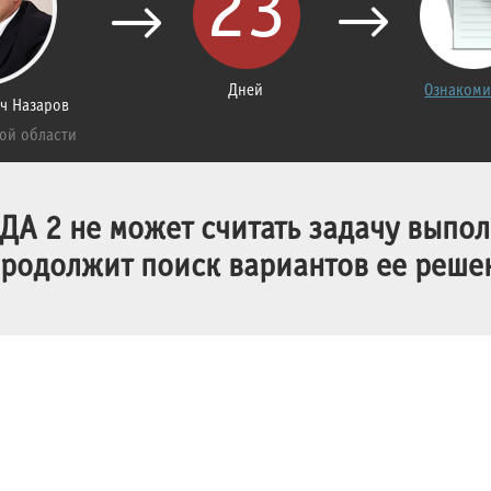
23
Дней
Ознакоми
ч Назаров
ой области
А 2 не может считать задачу выпо
продолжит поиск вариантов ее реше