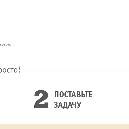
а сайте
росто!