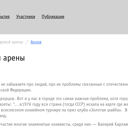
бытия
Участники
Публикации
едовой арены
/
Архив
й арены
 не забываете про людей, про их проблемы связанные с отечественн
йской Федерации.
ворцов. Вот и у нас в городе это самая важная проблема, хотя гор
зеты: "...в1976 году вся страна (тогда СССР) искала на карте где 
 всесоюзном хоккейном турнире на приз клуба «Золотая шайба». В
манд.
участие многие знаменитые хоккеисты, среди них — Валерий Харлам