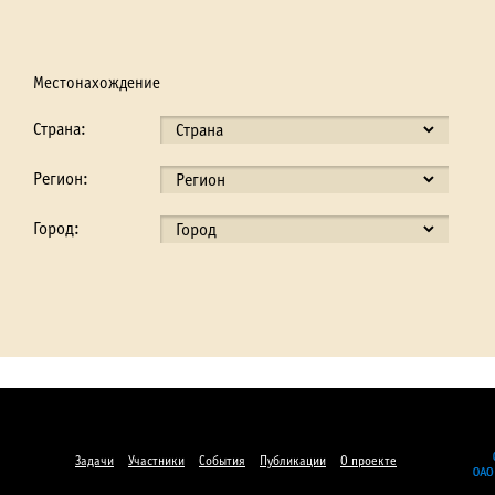
Местонахождение
Страна:
Регион:
Город:
Задачи
Участники
События
Публикации
О проекте