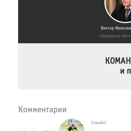
Виктор Иванови
губернатор Омск
КОМАНД
и 
Комментарии
Спасибо!