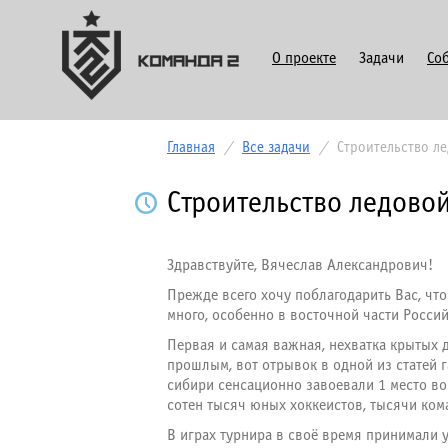
О проекте
Задачи
Со
Главная
/
Все задачи
/
Строительство л
Строительство ледово
Здравствуйте, Вячеслав Александрович!
Прежде всего хочу поблагодарить Вас, что
много, особенно в восточной части Росси
Первая и самая важная, нехватка крытых д
прошлым, вот отрывок в одной из статей га
сибири сенсационно завоевали 1 место во
сотен тысяч юных хоккеистов, тысячи ко
В играх турнира в своё время принимали 