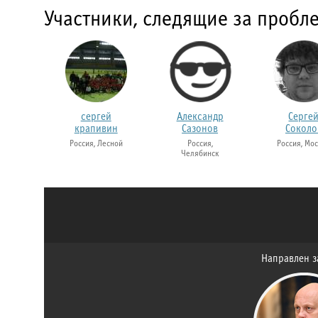
Участники, следящие за пробл
сергей
Александр
Серге
крапивин
Сазонов
Соколо
Россия, Лесной
Россия,
Россия, Мо
Челябинск
Направлен з