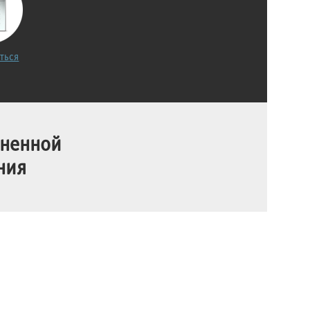
ться
лненной
ния