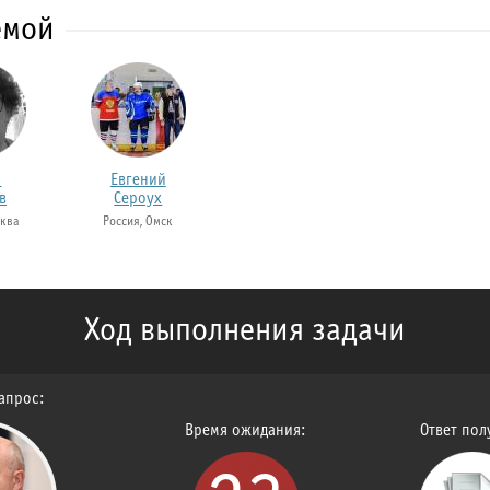
емой
й
Евгений
в
Сероух
сква
Россия, Омск
Ход выполнения задачи
апрос:
Время ожидания:
Ответ пол