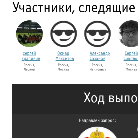
Участники, следящие
сергей
Окмар
Александр
Сергей
крапивин
Макситов
Сазонов
Соколо
Россия,
Россия,
Россия,
Россия,
Лесной
Москва
Челябинск
Москва
Ход выпо
Направлен запрос: