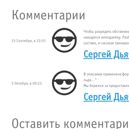
Комментарии
Чтобы разрядить обстановк
находится неподалёку. Раз
23 Сентября, в 22:01
составе, и часовая трениро
"Орбита" будет принадлежа
Сергей Дья
В описании применена фо
льда..."
5 Октября, в 09:23
Мы боремся за предоставле
тренировок двух команд, ст
Сергей Дья
возрастная "вилка"
Оставить комментар