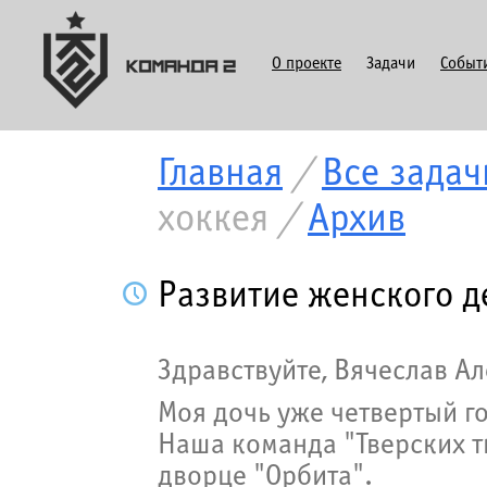
О проекте
Задачи
Событ
Главная
/
Все задач
хоккея
/
Архив
Развитие женского д
Здравствуйте, Вячеслав А
Моя дочь уже четвертый г
Наша команда "Тверских т
дворце "Орбита".