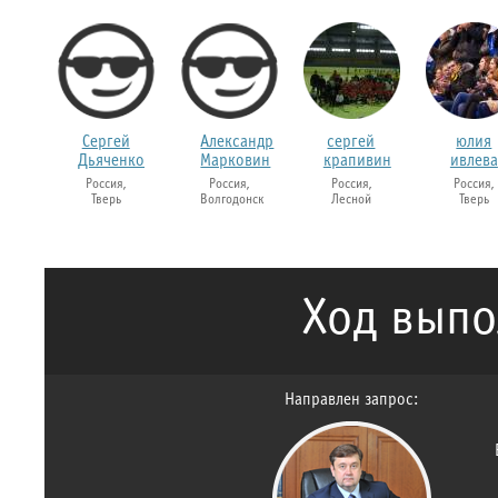
Сергей
Александр
сергей
юлия
Дьяченко
Марковин
крапивин
ивлева
Россия,
Россия,
Россия,
Россия,
Тверь
Волгодонск
Лесной
Тверь
Ход выпо
Направлен запрос: