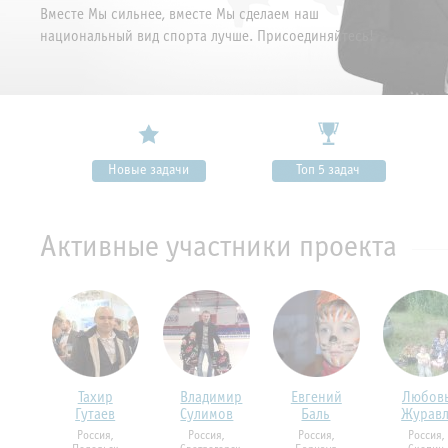
Вместе Мы сильнее, вместе Мы сделаем наш
национальный вид спорта лучше. Присоединяйтесь!
Новые задачи
Топ 5 задач
Активные участники проекта
Тахир
Владимир
Евгений
Любов
Гутаев
Сулимов
Баль
Журавл
Россия,
Россия,
Россия,
Россия,