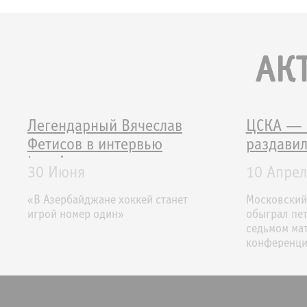
АК
Легендарный Вячеслав
ЦСКА — 
Фетисов в интервью
раздавил
haqqin.az
30 Июня
10 Апрел
«В Азербайджане хоккей станет
Московский
игрой номер один»
обыграл пет
седьмом ма
конференци
Континента
(КХЛ). Встр
счетом 3:1 