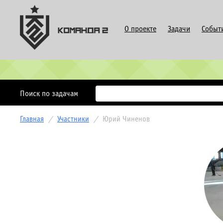
О проекте
Задачи
Событ
Поиск по задачам
Главная
/
Участники
/
Юрий Чиненов