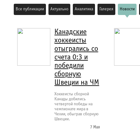
Все публикации
Актуально
Аналитика
Галерея
Новости
Канадские
хоккеисты
отыгрались со
счета 0:3 и
победили
сборную
Швеции на ЧМ
Хоккеисты сборной
Канады добились
четвертой победы на
чемпионате мира в
Чехии, обыграв сборную
Швеции.
7 Мая