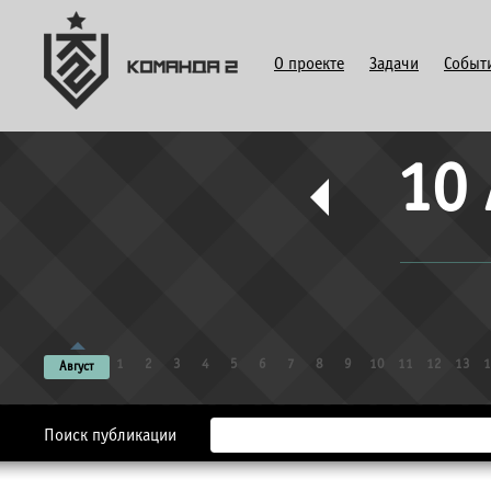
О проекте
Задачи
Событ
10 
1
2
3
4
5
6
7
8
9
10
11
12
13
1
Август
Поиск публикации